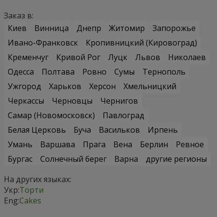
Заказ в:
Киев
Винница
Днепр
Житомир
Запорожье
Ивано-Франковск
Кропивницкий (Кировоград)
Кременчуг
Кривой Рог
Луцк
Львов
Николаев
Одесса
Полтава
Ровно
Сумы
Тернополь
Ужгород
Харьков
Херсон
Хмельницкий
Черкассы
Черновцы
Чернигов
Самар (Новомосковск)
Павлоград
Белая Церковь
Буча
Васильков
Ирпень
Умань
Варшава
Прага
Вена
Берлин
Ревное
Бургас
Солнечный берег
Варна
другие регионы
На других языках:
Укр:
Торти
Eng:
Cakes