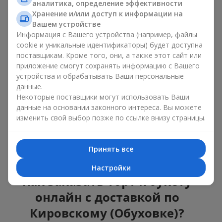
аналитика, определение эффективности
Торты с живыми цветами —
Хранение и/или доступ к информации на
красота и вкус в одном
Вашем устройстве
Информация с Вашего устройства (например, файлы
подарке
cookie и уникальные идентификаторы) будет доступна
поставщикам. Кроме того, они, а также этот сайт или
Торты с живыми цветами — это современное сочетание
приложение смогут сохранять информацию с Вашего
флористики и гастрономической эстетики. Эксклюзивный
устройства и обрабатывать Ваши персональные
десерт в паре с
изысканным букетом
выглядит эффектно,
данные.
стильно и подчёркивает значимость события —
дня
Некоторые поставщики могут использовать Ваши
рождения
,
рождения ребёнка
или
корпоратива
.
данные на основании законного интереса. Вы можете
В композиции букет цветов с тортом живые растения
изменить свой выбор позже по ссылке внизу страницы.
задают эмоциональное настроение, а кондитерский декор
завершает сладкий праздничный акцент. Такой десерт с
украшениями из любимых цветов отлично смотрится и на
Принять все
праздничном столе, и на фотографиях.
Настройки
Как заказать торт к букету
онлайн с доставкой по
Кировскому (Обуховке)?