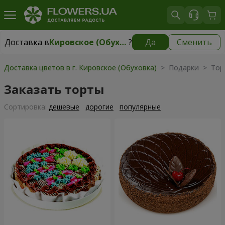
Доставка в
Кировское (Обуховка)
?
Да
Сменить
Доставка в
Кировское (Обуховка)
|
бесплатно
Доставка цветов в г. Кировское (Обуховка)
> Подарки > Тор
Заказать торты
Cортировка:
дешевые
дорогие
популярные