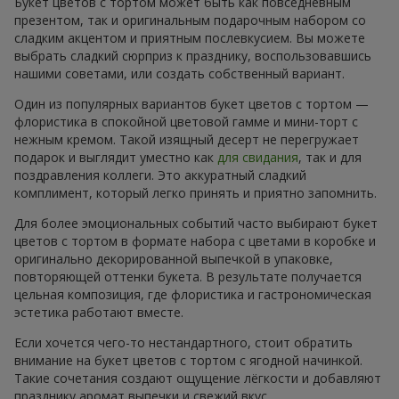
Букет цветов с тортом может быть как повседневным
презентом, так и оригинальным подарочным набором со
сладким акцентом и приятным послевкусием. Вы можете
выбрать сладкий сюрприз к празднику, воспользовавшись
нашими советами, или создать собственный вариант.
Один из популярных вариантов букет цветов с тортом —
флористика в спокойной цветовой гамме и мини-торт с
нежным кремом. Такой изящный десерт не перегружает
подарок и выглядит уместно как
для свидания
, так и для
поздравления коллеги. Это аккуратный сладкий
комплимент, который легко принять и приятно запомнить.
Для более эмоциональных событий часто выбирают букет
цветов с тортом в формате набора с цветами в коробке и
оригинально декорированной выпечкой в упаковке,
повторяющей оттенки букета. В результате получается
цельная композиция, где флористика и гастрономическая
эстетика работают вместе.
Если хочется чего-то нестандартного, стоит обратить
внимание на букет цветов с тортом с ягодной начинкой.
Такие сочетания создают ощущение лёгкости и добавляют
празднику аромат выпечки и свежий вкус.