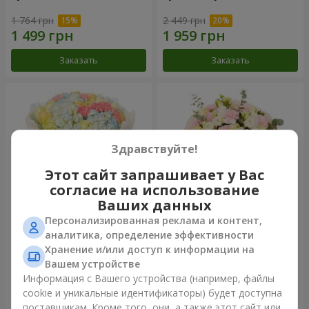
1 764 грн
2 449 грн
Заказать
Заказать
Здравствуйте!
Этот сайт запрашивает у Вас
согласие на использование
Ваших данных
Персонализированная реклама и контент,
Букет "Небесная лазурь"
Букет "Secret"
аналитика, определение эффективности
Хранение и/или доступ к информации на
5 322 грн
2 510 грн
Вашем устройстве
Информация с Вашего устройства (например, файлы
cookie и уникальные идентификаторы) будет доступна
Заказать
Заказать
поставщикам. Кроме того, они, а также этот сайт или