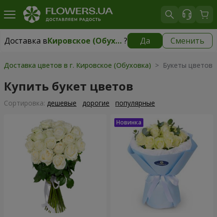
Доставка в
Кировское (Обуховка)
?
Да
Сменить
Доставка в
Кировское (Обуховка)
|
бесплатно
Доставка цветов в г. Кировское (Обуховка)
> Букеты цветов
Купить букет цветов
Cортировка:
дешевые
дорогие
популярные