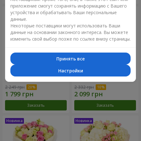
приложение смогут сохранять информацию с Вашего
устройства и обрабатывать Ваши персональные
данные.
Некоторые поставщики могут использовать Ваши
данные на основании законного интереса. Вы можете
изменить свой выбор позже по ссылке внизу страницы.
Принять все
Настройки
Букет "Дуэт гармонии"
Букет "My Lady"
2 249 грн
2 332 грн
Заказать
Заказать