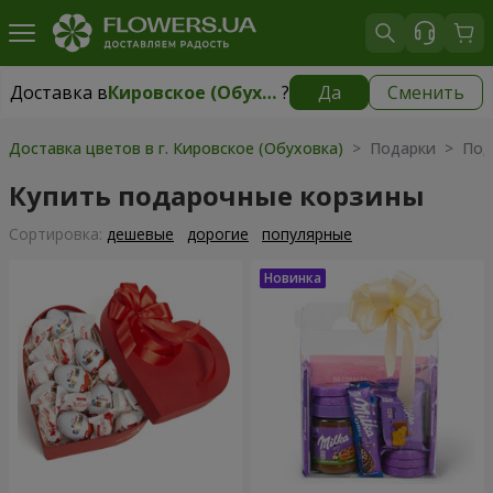
Доставка в
Кировское (Обуховка)
?
Да
Сменить
Доставка в
Кировское (Обуховка)
|
бесплатно
Доставка цветов в г. Кировское (Обуховка)
> Подарки > Под
Купить подарочные корзины
Cортировка:
дешевые
дорогие
популярные