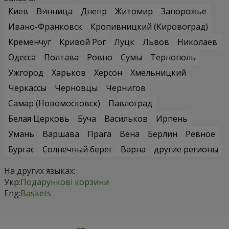
Киев
Винница
Днепр
Житомир
Запорожье
Ивано-Франковск
Кропивницкий (Кировоград)
Кременчуг
Кривой Рог
Луцк
Львов
Николаев
Одесса
Полтава
Ровно
Сумы
Тернополь
Ужгород
Харьков
Херсон
Хмельницкий
Черкассы
Черновцы
Чернигов
Самар (Новомосковск)
Павлоград
Белая Церковь
Буча
Васильков
Ирпень
Умань
Варшава
Прага
Вена
Берлин
Ревное
Бургас
Солнечный берег
Варна
другие регионы
На других языках:
Укр:
Подарункові корзини
Eng:
Baskets