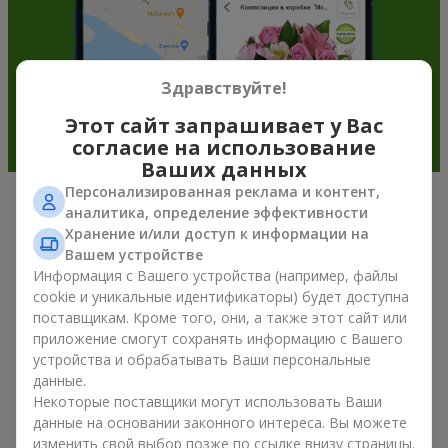
Здравствуйте!
Этот сайт запрашивает у Вас
согласие на использование
Ваших данных
Персонализированная реклама и контент,
аналитика, определение эффективности
Подарочные корзины —
Хранение и/или доступ к информации на
универсальный подарок к любому
Вашем устройстве
Информация с Вашего устройства (например, файлы
празднику
cookie и уникальные идентификаторы) будет доступна
поставщикам. Кроме того, они, а также этот сайт или
Если вы ищете универсальный подарок, но времени в
приложение смогут сохранять информацию с Вашего
обрез, у нас есть для вас отличное проверенное решение:
устройства и обрабатывать Ваши персональные
вы можете купить подарочные корзины. Подарочная
данные.
корзина с изысканными угощениями к празднику, фруктами,
Некоторые поставщики могут использовать Ваши
вкусным чаем или даже алкогольными напитками
становится идеальным дополнением к цветам или
данные на основании законного интереса. Вы можете
самостоятельным презентом. Идеальный набор,
изменить свой выбор позже по ссылке внизу страницы.