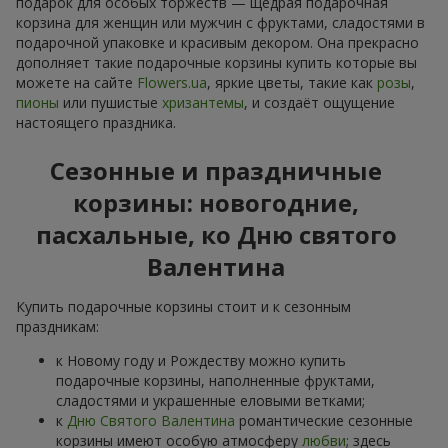
подарок для особых торжеств — щедрая подарочная
корзина для женщин или мужчин с фруктами, сладостями в
подарочной упаковке и красивым декором. Она прекрасно
дополняет такие подарочные корзины купить которые вы
можете на сайте
Flowers.ua
, яркие цветы, такие как
розы
,
пионы
или пушистые
хризантемы
, и создаёт ощущение
настоящего праздника.
Сезонные и праздничные
корзины: новогодние,
пасхальные, ко Дню святого
Валентина
Купить подарочные корзины стоит и к сезонным
праздникам:
к Новому году и Рождеству можно купить
подарочные корзины, наполненные фруктами,
сладостями и украшенные еловыми ветками;
к
Дню Святого Валентина
романтические сезонные
корзины имеют особую атмосферу
любви
; здесь