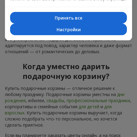
лаконичное оформление и изысканный букет, как
финальный акцент — стоит купить подарочные корзины,
чтобы всё это оказалось в ваших руках.
Принять все
Купить подарочные корзины — это не просто приобрести
Настройки
банальную вещь. Сегодня купить подарочные корзины —
это универсальный подарок для всех, который легко
адаптируется под повод, характер человека и даже формат
отношений — от романтических до деловых.
Когда уместно дарить
подарочную корзину?
Купить подарочные корзины — отличное решение к
любому празднику. Подарочные корзины уместны на
дни
рождения
, юбилеи,
свадьбы
,
профессиональные праздники
,
корпоративы и семейные события
для детей
и
для
взрослых
. Купить подарочные корзины выручает, когда
сложно подобрать что-то персональное, но хочется
сделать приятное.
Если вы планируете заказать цветы онлайн, а на поиск