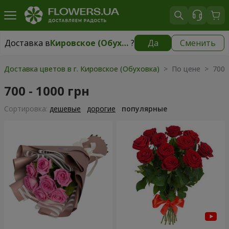
Доставка в
Кировское (Обуховка)
?
Да
Сменить
Доставка в
Кировское (Обуховка)
|
бесплатно
Доставка цветов в г. Кировское (Обуховка)
> По цене > 700 -
700 - 1000 грн
Cортировка:
дешевые
дорогие
популярные