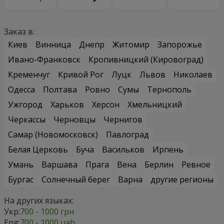
Заказ в:
Киев
Винница
Днепр
Житомир
Запорожье
Ивано-Франковск
Кропивницкий (Кировоград)
Кременчуг
Кривой Рог
Луцк
Львов
Николаев
Одесса
Полтава
Ровно
Сумы
Тернополь
Ужгород
Харьков
Херсон
Хмельницкий
Черкассы
Черновцы
Чернигов
Самар (Новомосковск)
Павлоград
Белая Церковь
Буча
Васильков
Ирпень
Умань
Варшава
Прага
Вена
Берлин
Ревное
Бургас
Солнечный берег
Варна
другие регионы
На других языках:
Укр:
700 - 1000 грн
Eng:
700 - 1000 uah