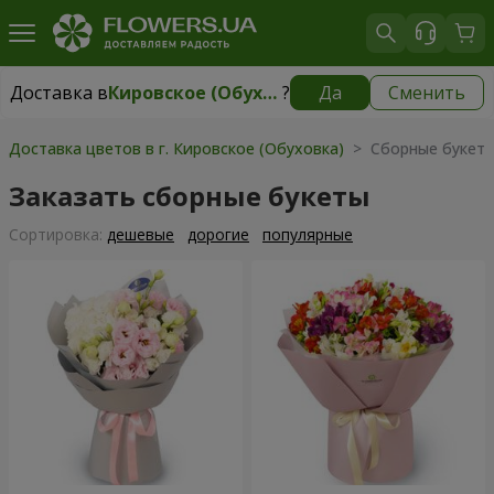
Доставка в
Кировское (Обуховка)
?
Да
Сменить
Доставка в
Кировское (Обуховка)
|
бесплатно
Доставка цветов в г. Кировское (Обуховка)
> Сборные букет
Заказать сборные букеты
Cортировка:
дешевые
дорогие
популярные