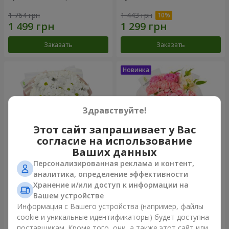
1 764 грн
1 443 грн
Заказать
Заказать
Здравствуйте!
Этот сайт запрашивает у Вас
согласие на использование
Ваших данных
Персонализированная реклама и контент,
Букет "White happiness"
Букет "Розовый зефир"
аналитика, определение эффективности
Хранение и/или доступ к информации на
999 грн
1 411 грн
Вашем устройстве
Информация с Вашего устройства (например, файлы
cookie и уникальные идентификаторы) будет доступна
Заказать
Заказать
поставщикам. Кроме того, они, а также этот сайт или