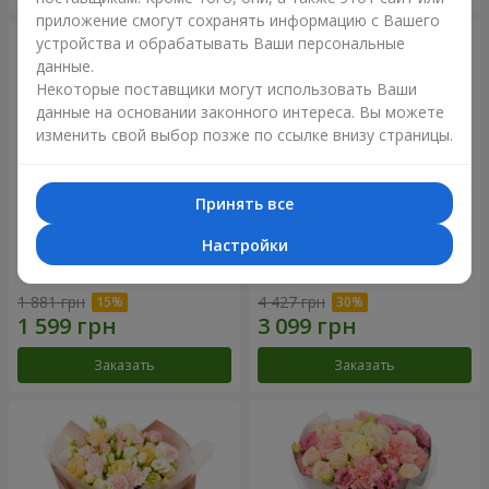
приложение смогут сохранять информацию с Вашего
устройства и обрабатывать Ваши персональные
данные.
Некоторые поставщики могут использовать Ваши
данные на основании законного интереса. Вы можете
изменить свой выбор позже по ссылке внизу страницы.
Принять все
Настройки
Букет "Дзинтарс"
Букет "Your Smile"
1 881 грн
4 427 грн
Заказать
Заказать