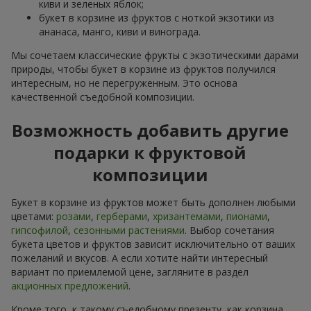
киви и зеленых яблок;
букет в корзине из фруктов с ноткой экзотики из
ананаса, манго, киви и винограда.
Мы сочетаем классические фрукты с экзотическими дарами
природы, чтобы букет в корзине из фруктов получился
интересным, но не перегруженным. Это основа
качественной съедобной композиции.
Возможность добавить другие
подарки к фруктовой
композиции
Букет в корзине из фруктов может быть дополнен любыми
цветами:
розами
,
герберами
,
хризантемами
,
пионами
,
гипсофилой
,
сезонными растениями
. Выбор сочетания
букета цветов и фруктов зависит исключительно от ваших
пожеланий и вкусов. А если хотите найти интересный
вариант по приемлемой цене, загляните в раздел
акционных предложений
.
Кроме того, к такому съедобному презенту, как корзина