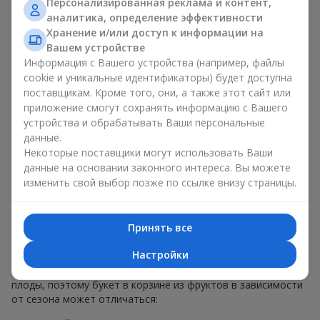
Персонализированная реклама и контент,
меньше, чем наполнение. Именно праздничное оформление
аналитика, определение эффективности
превращает обычный букет в корзине из фруктов в
Хранение и/или доступ к информации на
гастрономический подарок. В компании
Flowers.ua
мы
Вашем устройстве
всегда учитываем пожелания клиента при создании декора.
Информация с Вашего устройства (например, файлы
При формировании композиции используются натуральные
cookie и уникальные идентификаторы) будет доступна
материалы, продуманная упаковка вкуса и, конечно,
поставщикам. Кроме того, они, а также этот сайт или
декоративные элементы, соответствующие событию.
приложение смогут сохранять информацию с Вашего
По желанию клиента корзина с фруктами может быть
устройства и обрабатывать Ваши персональные
оформлена в прозрачной пленке или стильной коробке —
данные.
всегда с праздничной подачей, которая выглядит аккуратно
Некоторые поставщики могут использовать Ваши
и презентабельно.
данные на основании законного интереса. Вы можете
изменить свой выбор позже по ссылке внизу страницы.
Тематические фруктовые
композиции для праздников
Принять все
и сезонов
Настройки
Каждое время года имеет свой характер и свои сезонные
плоды, поэтому букет в корзине из фруктов в зависимости
от сезона может отличаться: