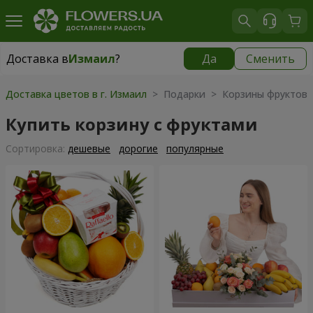
Доставка в
Измаил
?
Да
Сменить
Доставка в
Измаил
|
бесплатно
Доставка цветов в г. Измаил
> Подарки > Корзины фруктов
Купить корзину с фруктами
Cортировка:
дешевые
дорогие
популярные