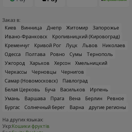
Заказ в:
Киев
Винница
Днепр
Житомир
Запорожье
Ивано-Франковск
Кропивницкий (Кировоград)
Кременчуг
Кривой Рог
Луцк
Львов
Николаев
Одесса
Полтава
Ровно
Сумы
Тернополь
Ужгород
Харьков
Херсон
Хмельницкий
Черкассы
Черновцы
Чернигов
Самар (Новомосковск)
Павлоград
Белая Церковь
Буча
Васильков
Ирпень
Умань
Варшава
Прага
Вена
Берлин
Ревное
Бургас
Солнечный берег
Варна
другие регионы
На других языках:
Укр:
Кошики фруктів