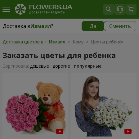
Доставка в
Измаил
?
Да
Сменить
Доставка в
Измаил
|
бесплатно
Доставка цветов в г. Измаил
> Кому > Цветы ребенку
Заказать цветы для ребенка
Cортировка:
дешевые
дорогие
популярные