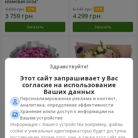
кремовая роза"
4 699 грн
6 141 грн
Заказать
Заказать
Здравствуйте!
Этот сайт запрашивает у Вас
согласие на использование
Ваших данных
Персонализированная реклама и контент,
Букет "Твои хризантемы"
Букет "Панна Котта"
аналитика, определение эффективности
Хранение и/или доступ к информации на
2 822 грн
3 999 грн
Вашем устройстве
Информация с Вашего устройства (например, файлы
cookie и уникальные идентификаторы) будет доступна
Заказать
Заказать
поставщикам. Кроме того, они, а также этот сайт или