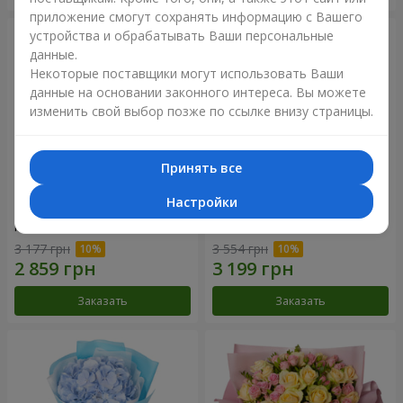
приложение смогут сохранять информацию с Вашего
устройства и обрабатывать Ваши персональные
данные.
Некоторые поставщики могут использовать Ваши
данные на основании законного интереса. Вы можете
изменить свой выбор позже по ссылке внизу страницы.
Принять все
Настройки
Композиция "Нежное
Букет "Розовый вкус
прикосновение"
ванили"
3 177 грн
3 554 грн
Заказать
Заказать