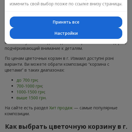
хризантем
в строгих формах;
изменить свой выбор позже по ссылке внизу страницы.
Романтические варианты
— корзины в пастельных
тонах, пионы,
гипсофила
;
Минималистичные решения
— натуральные формы,
Принять все
акцент на цвет или текстуру.
Настройки
Есть также
VIP-композиции
— роскошные корзины для
особых случаев. Каждое изделие — оригинальный подарок,
подчёркивающий внимание к деталям.
По ценам цветочных корзин в г. Измаил доступні різні
варіанти. Ви можете обрати композицію “корзина с
цветами” в таких диапазонах:
до 700 грн
;
700-1000 грн
;
1000-1500 грн
;
выше 1500 грн
.
На сайте есть раздел
Хит продаж
— самые популярные
композиции.
Как выбрать цветочную корзину в г.