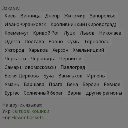
Заказ в:
Киев
Винница
Днепр
Житомир
Запорожье
Ивано-Франковск
Кропивницкий (Кировоград)
Кременчуг
Кривой Рог
Луцк
Львов
Николаев
Одесса
Полтава
Ровно
Сумы
Тернополь
Ужгород
Харьков
Херсон
Хмельницкий
Черкассы
Черновцы
Чернигов
Самар (Новомосковск)
Павлоград
Белая Церковь
Буча
Васильков
Ирпень
Умань
Варшава
Прага
Вена
Берлин
Ревное
Бургас
Солнечный берег
Варна
другие регионы
На других языках:
Укр:
Квіткові кошики
Eng:
Flower baskets