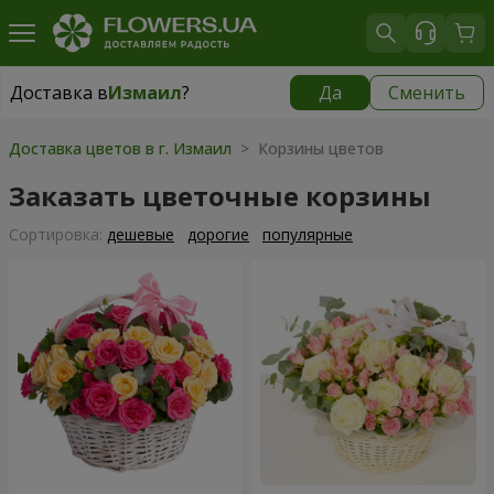
Доставка в
Измаил
?
Да
Сменить
Доставка в
Измаил
|
бесплатно
Доставка цветов в г. Измаил
> Корзины цветов
Заказать цветочные корзины
Cортировка:
дешевые
дорогие
популярные