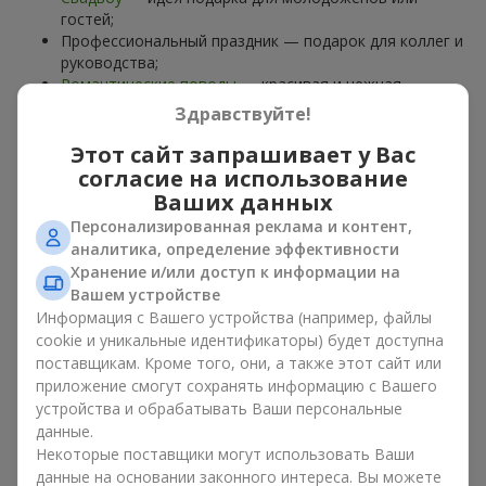
гостей;
Профессиональный праздник — подарок для коллег и
руководства;
Романтические поводы
— красивая и нежная
композиция;
Здравствуйте!
Корпоративные события
— подарок деловому
партнёру.
Этот сайт запрашивает у Вас
согласие на использование
Цветочная корзина — универсальный подарок для любого
Ваших данных
возраста. Стильные ручные композиции позволяют
Персонализированная реклама и контент,
передать любые эмоции: благодарность, восхищение,
аналитика, определение эффективности
поддержку,
любовь
.
Хранение и/или доступ к информации на
Вашем устройстве
Виды цветочных корзин в г.
Информация с Вашего устройства (например, файлы
Измаил: классика, романтика,
cookie и уникальные идентификаторы) будет доступна
поставщикам. Кроме того, они, а также этот сайт или
минимализм
приложение смогут сохранять информацию с Вашего
устройства и обрабатывать Ваши персональные
Ассортимент цветочных корзин на
flowers.ua
включает
данные.
варианты на любой вкус:
Некоторые поставщики могут использовать Ваши
Классические композиции
— сочетания
роз
, лилий,
данные на основании законного интереса. Вы можете