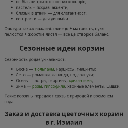
не більше трьох основних кольорів;
пастель + яскраві акценти;
близькі відтінки — для елегантності;
контрасти — для динаміки.
Фактури також важливі: глянець + матовість, пухкі
пелюстки + жорстке листя — все це створює баланс.
Сезонные идеи корзин
Сезонность додає унікальності:
Весна —
тюльпаны
, нарциссы, гиацинты;
Лето — ромашки, лаванда, подсолнухи;
Осень — астры, георгины,
хризантемы
;
Зима —
розы
,
гипсофила
, хвойные элементы, шишки.
Такие корзины передают связь с природой и временем
года.
Заказ и доставка цветочных корзин
в г. Измаил