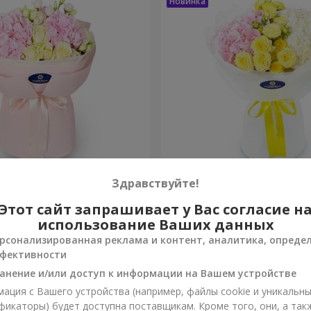
ра"
Букет "Монтана"
Здравствуйте!
Этот сайт запрашивает у Вас согласие н
4 284 грн
Заказать
использование Ваших данных
рсонализированная реклама и контент, аналитика, опреде
фективности
анение и/или доступ к информации на Вашем устройстве
ация с Вашего устройства (например, файлы cookie и уникальн
фикаторы) будет доступна поставщикам. Кроме того, они, а так