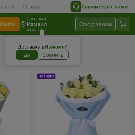
азины
Отзывы
Свяжитесь с нами
Доставка в
Найти
Измаил
Cтатус заказа
бесплатно
Доставка в
Измаил
?
Да
Сменить