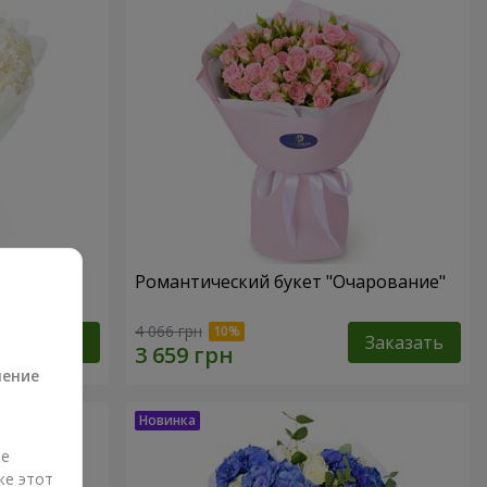
Романтический букет "Очарование"
а
4 066 грн
Заказать
Заказать
ление
ые
же этот