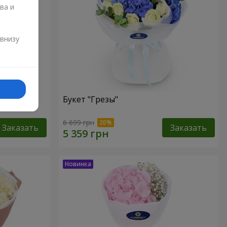
ва и
и
 внизу
роз
Букет "Грезы"
6 699 грн
Заказать
Заказать