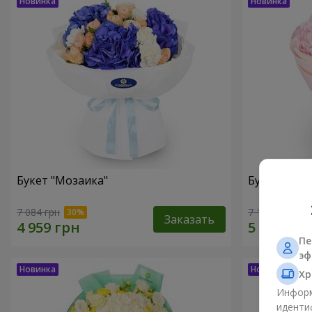
Букет "Мозаика"
Букет "Эфи
7 084 грн
7 145 грн
Заказать
Пе
эф
Хр
Информ
иденти