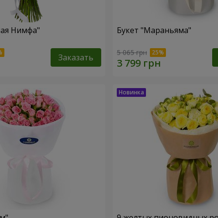
ная Нимфа"
Букет "Мараньяма"
5 065 грн
Заказать
м"
9 желтых пионовидных р