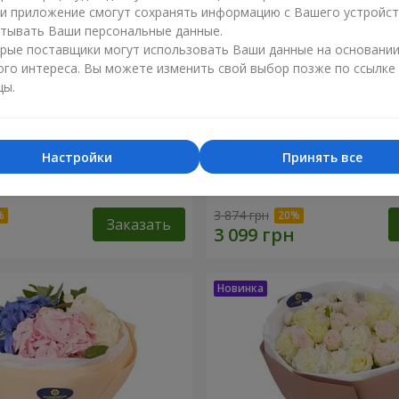
ли приложение смогут сохранять информацию с Вашего устройст
тывать Ваши персональные данные.
рые поставщики могут использовать Ваши данные на основани
ого интереса. Вы можете изменить свой выбор позже по ссылке
цы.
Настройки
Принять все
сеида"
15 желтых пионовидных 
3 874 грн
Заказать