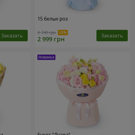
15 белых роз
3 749 грн
Заказать
Заказать
оз
Букет "Луара"