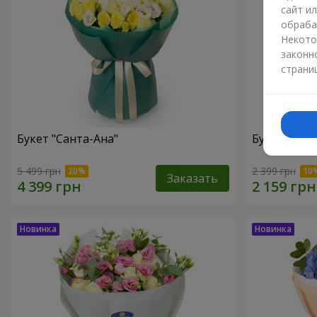
сайт и
обраба
Некото
законн
страни
Букет "Санта-Ана"
Букет "Пер
5 499 грн
2 399 грн
Заказать