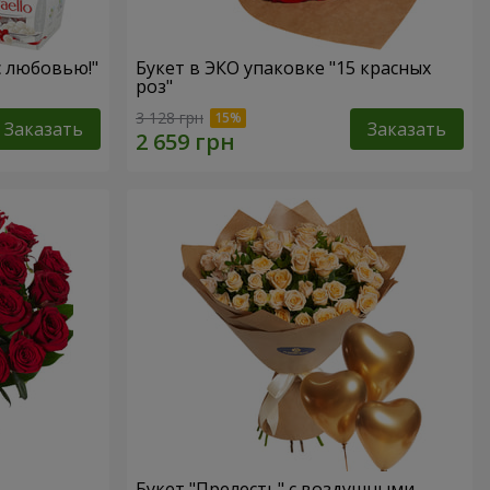
с любовью!"
Букет в ЭКО упаковке "15 красных
роз"
3 128 грн
Заказать
Заказать
Букет "Прелесть" с воздушными