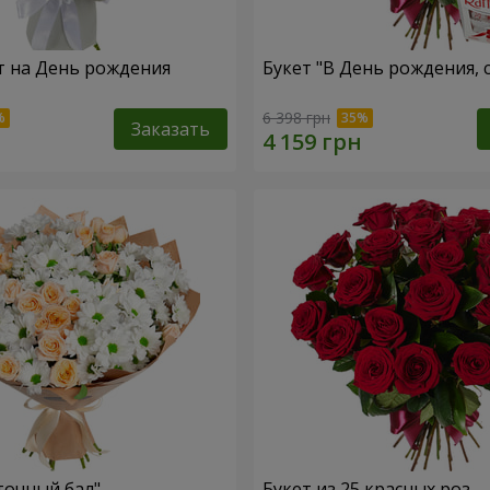
т на День рождения
Букет "В День рождения, 
6 398 грн
Заказать
точный бал"
Букет из 25 красных роз