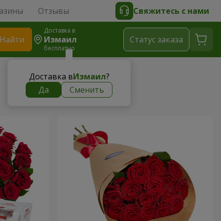
азины
Отзывы
Свяжитесь с нами
Доставка в
Найти
Измаил
Cтатус заказа
бесплатно
Доставка в
Измаил
?
Да
Сменить