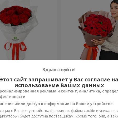
из 11 красных роз
Букет в упаковке "21 крас
Здравствуйте!
Этот сайт запрашивает у Вас согласие н
4 824 грн
Заказать
использование Ваших данных
рсонализированная реклама и контент, аналитика, опреде
фективности
анение и/или доступ к информации на Вашем устройстве
ация с Вашего устройства (например, файлы cookie и уникальн
фикаторы) будет доступна поставщикам. Кроме того, они, а так