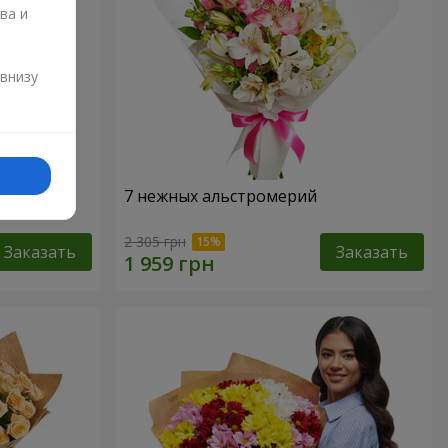
ва и
и
 внизу
7 нежных альстромерий
2 305 грн
Заказать
Заказать