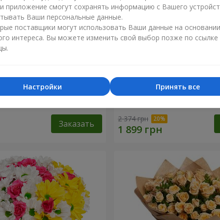
ли приложение смогут сохранять информацию с Вашего устройст
тывать Ваши персональные данные.
рые поставщики могут использовать Ваши данные на основани
ого интереса. Вы можете изменить свой выбор позже по ссылке
цы.
Настройки
Принять все
1 кремовой розы
Букет "Яркие солнышки!"
2 374 грн
Заказать