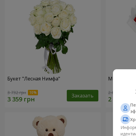
Букет "Лесная Нимфа"
Монобукет 
3 732 грн
2 624 грн
Заказать
Пе
эф
Хр
Информ
иденти