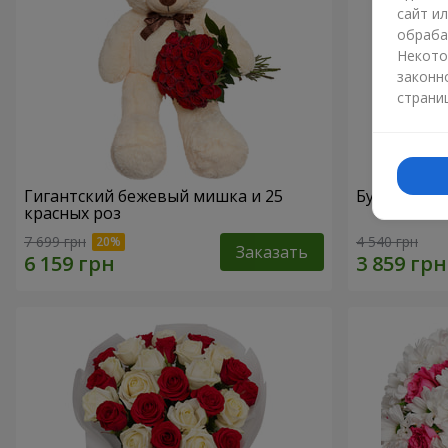
сайт и
обраба
Некото
законн
страни
Гигантский бежевый мишка и 25
Букет из 2
красных роз
7 699 грн
4 540 грн
Заказать