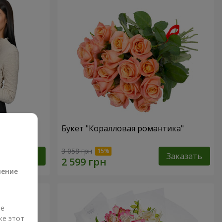
ная роза!"
Букет "Коралловая романтика"
а
3 058 грн
Заказать
Заказать
ление
ые
же этот