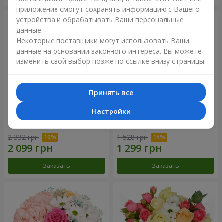
приложение смогут сохранять информацию с Вашего
устройства и обрабатывать Ваши персональные
данные.
Некоторые поставщики могут использовать Ваши
данные на основании законного интереса. Вы можете
изменить свой выбор позже по ссылке внизу страницы.
Принять все
Настройки
Букет "Сказочная осень"
Композиция "Летнее
облако"
2 332 грн
1 528 грн
Заказать
Заказать