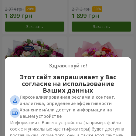
2 374 грн
2 713 грн
Заказать
Заказать
Здравствуйте!
Этот сайт запрашивает у Вас
согласие на использование
Ваших данных
Персонализированная реклама и контент,
Букет "Все для тебя...!"
Букет "Нежная любовь"
аналитика, определение эффективности
Хранение и/или доступ к информации на
5 949 грн
1 554 грн
Вашем устройстве
Информация с Вашего устройства (например, файлы
cookie и уникальные идентификаторы) будет доступна
Заказать
Заказать
поставщикам. Кроме того, они, а также этот сайт или