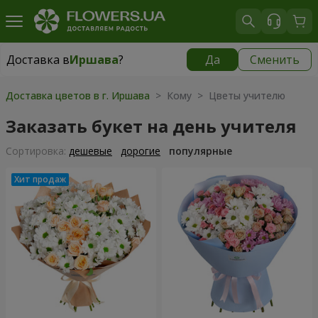
Доставка в
Иршава
?
Да
Сменить
Доставка в
Иршава
|
1189 грн
Доставка цветов в г. Иршава
> Кому > Цветы учителю
Заказать букет на день учителя
Cортировка:
дешевые
дорогие
популярные