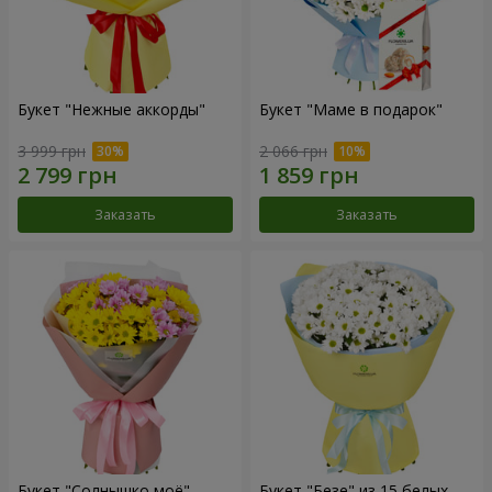
Букет "Нежные аккорды"
Букет "Маме в подарок"
3 999 грн
2 066 грн
Заказать
Заказать
Букет "Солнышко моё"
Букет "Безе" из 15 белых