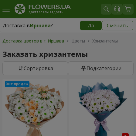
Доставка в
Иршава
?
Да
Сменить
Доставка в
Иршава
|
1189 грн
Доставка цветов в г. Иршава
> Цветы > Хризантемы
Заказать хризантемы
Cортировка
Подкатегории