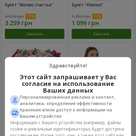
Букет "Желаю счастья"
Букет "Юмоки"
4 074 грн
1 293 грн
Заказать
Заказать
Здравствуйте!
Этот сайт запрашивает у Вас
согласие на использование
Ваших данных
Персонализированная реклама и контент,
аналитика, определение эффективности
Хранение и/или доступ к информации на
Букет "Очарование
Композиция "Белоснежная
нежности"
гармония"
Вашем устройстве
3 699 грн
3 199 грн
Информация с Вашего устройства (например, файлы
cookie и уникальные идентификаторы) будет доступна
поставщикам. Кроме того, они, а также этот сайт или