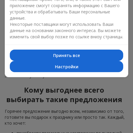
композиции продаются быстрее, чтобы освободить
приложение смогут сохранять информацию с Вашего
место для новых авторских букетов;
устройства и обрабатывать Ваши персональные
поступления большой партии цветов — когда мы
понимаем, что цветов заказано больше, чем нужно,
данные.
делаем привлекательные варианты дешевле,
Некоторые поставщики могут использовать Ваши
сохранив качество.
данные на основании законного интереса. Вы можете
изменить свой выбор позже по ссылке внизу страницы.
Цветы из раздела “Горячее предложение” разлетаются как
горячие пирожки. Поэтому можете не сомневаться: они
свежие, качественные и будут радовать ваших
близких
Принять все
людей
и знакомых довольно долго. А ещё вы получите
настоящий премиальный сервис и современные идеи
Настройки
цветочного оформления, такие как
цветы в коробке
,
заказывая букеты у нас.
Кому выгоднее всего
выбирать такие предложения
Горячее предложение выгодно всем, независимо от того,
готовите вы подарок к празднику или просто так. Каждый,
кто хочет: