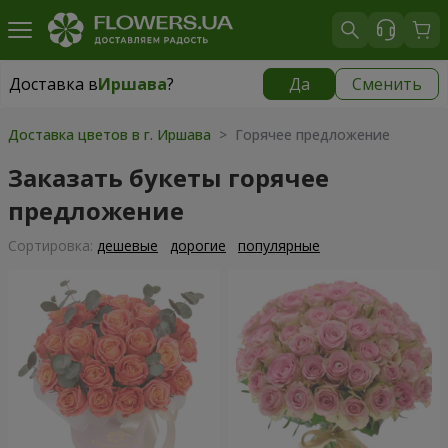
Доставка в
Иршава
?
Да
Сменить
Доставка в
Иршава
|
1189 грн
Доставка цветов в г. Иршава
> Горячее предложение
Заказать букеты горячее
предложение
Cортировка:
дешевые
дорогие
популярные