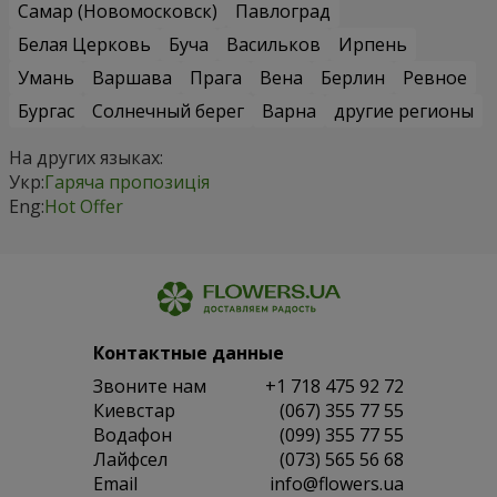
Самар (Новомосковск)
Павлоград
Белая Церковь
Буча
Васильков
Ирпень
Умань
Варшава
Прага
Вена
Берлин
Ревное
Бургас
Солнечный берег
Варна
другие регионы
На других языках:
Укр:
Гаряча пропозиція
Eng:
Hot Offer
Контактные данные
Звоните нам
+1 718 475 92 72
Киевстар
(067) 355 77 55
Водафон
(099) 355 77 55
Лайфсел
(073) 565 56 68
Email
info@flowers.ua