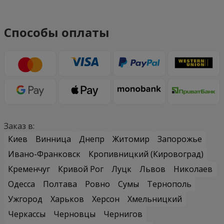
Способы оплаты
Заказ в:
Киев
Винница
Днепр
Житомир
Запорожье
Ивано-Франковск
Кропивницкий (Кировоград)
Кременчуг
Кривой Рог
Луцк
Львов
Николаев
Одесса
Полтава
Ровно
Сумы
Тернополь
Ужгород
Харьков
Херсон
Хмельницкий
Черкассы
Черновцы
Чернигов