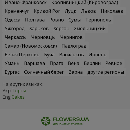
Ивано-Франковск
Кропивницкий (Кировоград)
Кременчуг
Кривой Рог
Луцк
Львов
Николаев
Одесса
Полтава
Ровно
Сумы
Тернополь
Ужгород
Харьков
Херсон
Хмельницкий
Черкассы
Черновцы
Чернигов
Самар (Новомосковск)
Павлоград
Белая Церковь
Буча
Васильков
Ирпень
Умань
Варшава
Прага
Вена
Берлин
Ревное
Бургас
Солнечный берег
Варна
другие регионы
На других языках:
Укр:
Торти
Eng:
Cakes