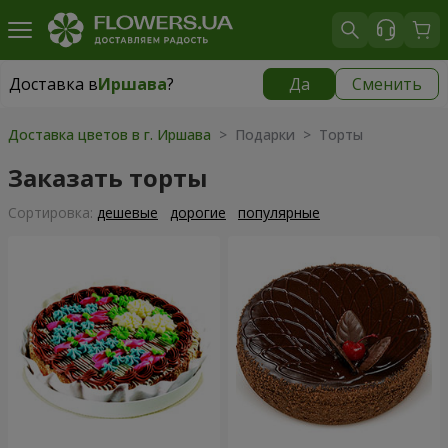
Доставка в
Иршава
?
Да
Сменить
Доставка в
Иршава
|
1189 грн
Доставка цветов в г. Иршава
> Подарки > Торты
Заказать торты
Cортировка:
дешевые
дорогие
популярные