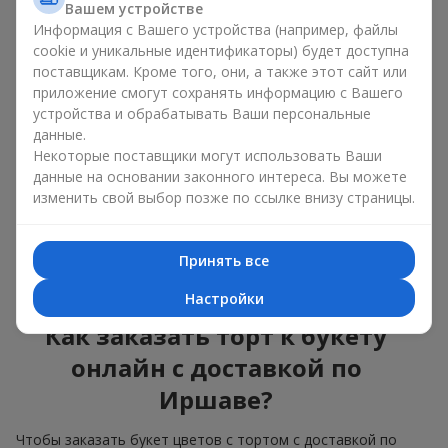
Вашем устройстве
красота и вкус в одном
Информация с Вашего устройства (например, файлы
подарке
cookie и уникальные идентификаторы) будет доступна
поставщикам. Кроме того, они, а также этот сайт или
приложение смогут сохранять информацию с Вашего
Торты с живыми цветами — это современное сочетание
флористики и гастрономической эстетики. Эксклюзивный
устройства и обрабатывать Ваши персональные
десерт в паре с
изысканным букетом
выглядит эффектно,
данные.
стильно и подчёркивает значимость события —
дня
Некоторые поставщики могут использовать Ваши
рождения
,
рождения ребёнка
или
корпоратива
.
данные на основании законного интереса. Вы можете
изменить свой выбор позже по ссылке внизу страницы.
В композиции букет цветов с тортом живые растения
задают эмоциональное настроение, а кондитерский декор
завершает сладкий праздничный акцент. Такой десерт с
Принять все
украшениями из любимых цветов отлично смотрится и на
праздничном столе, и на фотографиях.
Настройки
Как заказать торт к букету
онлайн с доставкой по
Иршаве?
Чтобы заказать букет цветов с тортом с доставкой по