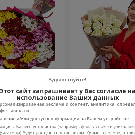
етных хризантем!
Авторский букет "11 белых
Здравствуйте!
Этот сайт запрашивает у Вас согласие н
1 443 грн
Заказать
использование Ваших данных
рсонализированная реклама и контент, аналитика, опреде
фективности
анение и/или доступ к информации на Вашем устройстве
ация с Вашего устройства (например, файлы cookie и уникальн
фикаторы) будет доступна поставщикам. Кроме того, они, а так