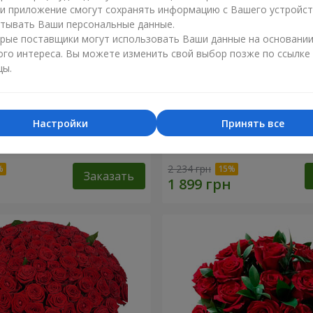
ли приложение смогут сохранять информацию с Вашего устройст
тывать Ваши персональные данные.
рые поставщики могут использовать Ваши данные на основани
ого интереса. Вы можете изменить свой выбор позже по ссылке
цы.
Настройки
Принять все
разноцветных хризантем!"
Букет "Гармония"
2 234 грн
Заказать