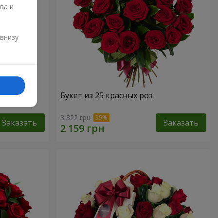
ва и
и
 внизу
Букет из 25 красных роз
3 322 грн
Заказать
Заказать