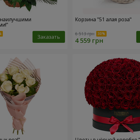
 наилучшими
Корзина "51 алая роза"
и!"
6 513 грн
Заказать
лых роз!"
Цветы в чёрной коробке 