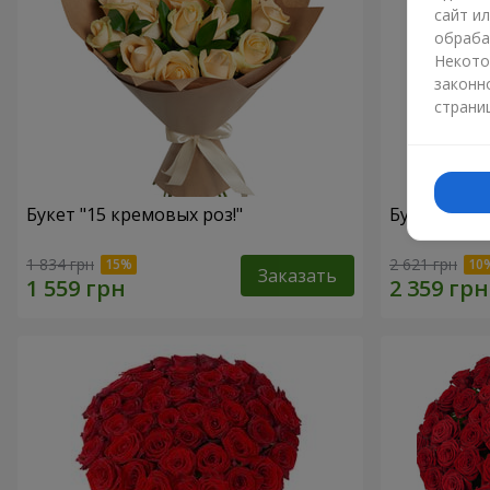
сайт и
обраба
Некото
законн
страни
Букет "15 кремовых роз!"
Букет "15 
1 834 грн
2 621 грн
Заказать