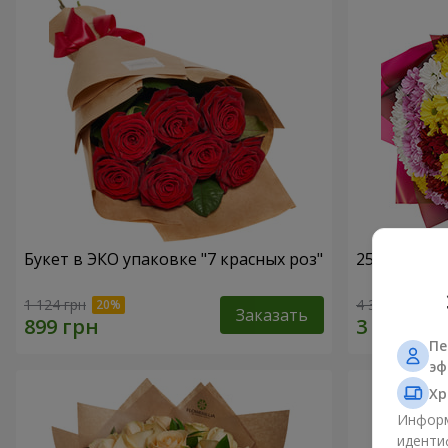
Букет в ЭКО упаковке "7 красных роз"
25 разноцв
1 124 грн
4 374 грн
Заказать
Пе
эф
Хр
Информ
иденти