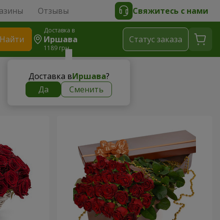
азины
Отзывы
Свяжитесь с нами
Доставка в
Найти
Иршава
Cтатус заказа
1189 грн
Доставка в
Иршава
?
Да
Сменить