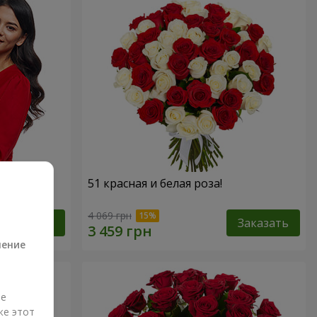
 роз!"
51 красная и белая роза!
а
4 069 грн
Заказать
Заказать
ление
ые
же этот