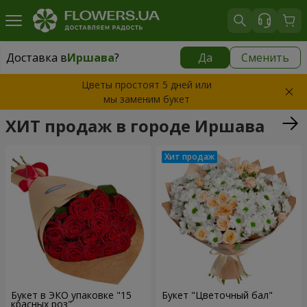
Доставка в
Иршава
?
Да
Сменить
Доставка в
Иршава
|
1189 грн
Цветы простоят 5 дней или
мы заменим букет
ХИТ продаж в городе Иршава
Букет в ЭКО упаковке "15
Букет "Цветочный бал"
красных роз"