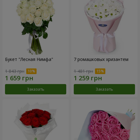
Букет "Лесная Нимфа"
7 ромашковых хризантем
1 843 грн
1 481 грн
Заказать
Заказать