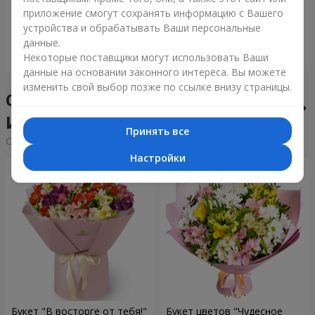
приложение смогут сохранять информацию с Вашего
6 922 грн
1 510 грн
устройства и обрабатывать Ваши персональные
данные.
Заказать
Заказать
Некоторые поставщики могут использовать Ваши
данные на основании законного интереса. Вы можете
изменить свой выбор позже по ссылке внизу страницы.
Сборные букеты в городе
Иршава
Принять все
Cортировка:
дешевые
дорогие
Настройки
Букет "В восторге от тебя!"
Букет цветов "Чудесное