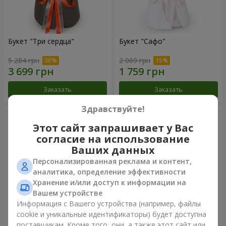
Букет "Три сердца"
Букет "Сафо"
5 284 грн
2 069 грн
Заказать
Заказать
Здравствуйте!
Этот сайт запрашивает у Вас
согласие на использование
Ваших данных
Персонализированная реклама и контент,
аналитика, определение эффективности
Хранение и/или доступ к информации на
Вашем устройстве
Информация с Вашего устройства (например, файлы
cookie и уникальные идентификаторы) будет доступна
Букет "Tarnis"
Монобукет из 9 белых роз
поставщикам. Кроме того, они, а также этот сайт или