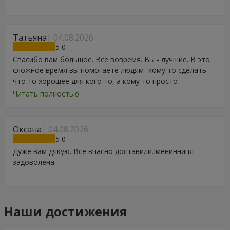
Татьяна
04.08.2026
5
Спасибо вам большое. Все вовремя. Вы - лучшие. В это
сложное время вы помогаете людям- кому то сделать
что то хорошее для кого то, а кому то просто
порадоваться цветам, подарку, тортику, поздравлению.
Читать полностью
Особенно, если человек сам себе не может купить даже
в свой День Рождения. Спасибо
Оксана
04.08.2026
5
Дуже вам дякую. Все вчасно доставили.Іменинниця
задоволена
Наши достижения