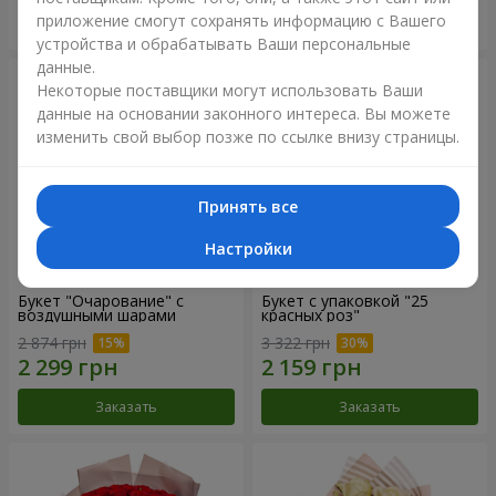
приложение смогут сохранять информацию с Вашего
Заказать
Заказать
устройства и обрабатывать Ваши персональные
данные.
Некоторые поставщики могут использовать Ваши
данные на основании законного интереса. Вы можете
изменить свой выбор позже по ссылке внизу страницы.
Принять все
Настройки
Букет "Очарование" с
Букет с упаковкой "25
воздушными шарами
красных роз"
2 874 грн
3 322 грн
Заказать
Заказать