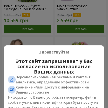
Романтический букет
Букет "Цветочное
"Между небом и землей!"
блаженство"
13 199 грн
2 843 грн
Заказать
Заказать
Здравствуйте!
Этот сайт запрашивает у Вас
согласие на использование
Ваших данных
Персонализированная реклама и контент,
аналитика, определение эффективности
Хранение и/или доступ к информации на
Букет "Королеве сердца"
Микс "Планета роз" из 51
Вашем устройстве
кустовой розы
Информация с Вашего устройства (например, файлы
2 777 грн
7 528 грн
cookie и уникальные идентификаторы) будет доступна
поставщикам. Кроме того, они, а также этот сайт или