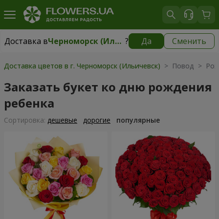
Доставка в
Черноморск (Ильичевск)
?
Да
Сменить
Доставка в
Черноморск (Ильичевск)
|
бесплатно
Доставка цветов в г. Черноморск (Ильичевск)
> Повод > Рож
Заказать букет ко дню рождения
ребенка
Cортировка:
дешевые
дорогие
популярные