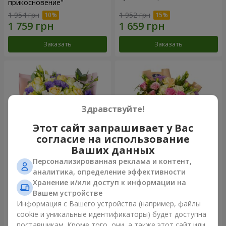
прикосновение"
1 954 грн
1 952 грн
Заказать
Заказать
Здравствуйте!
Этот сайт запрашивает у Вас
согласие на использование
Ваших данных
Персонализированная реклама и контент,
Букет "Цветные сны"
Букет "Цветочное Selfie!"
аналитика, определение эффективности
Хранение и/или доступ к информации на
3 856 грн
2 469 грн
Вашем устройстве
Информация с Вашего устройства (например, файлы
cookie и уникальные идентификаторы) будет доступна
Заказать
Заказать
поставщикам. Кроме того, они, а также этот сайт или