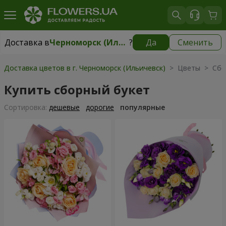
Доставка в
Черноморск (Ильичевск)
?
Да
Сменить
Доставка в
Черноморск (Ильичевск)
|
бесплатно
Доставка цветов в г. Черноморск (Ильичевск)
> Цветы > Сбо
Купить сборный букет
Cортировка:
дешевые
дорогие
популярные