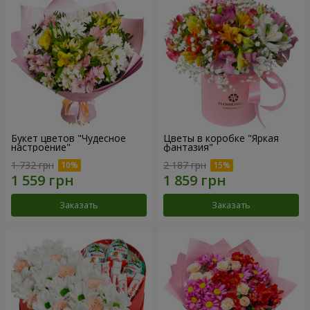
Букет цветов "Чудесное
Цветы в коробке "Яркая
настроение"
фантазия"
1 732 грн
2 187 грн
Заказать
Заказать