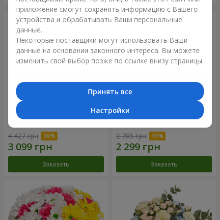
приложение смогут сохранять информацию с Вашего
устройства и обрабатывать Ваши персональные
данные.
Некоторые поставщики могут использовать Ваши
данные на основании законного интереса. Вы можете
изменить свой выбор позже по ссылке внизу страницы.
Принять все
Настройки
Букет "Крещатик"
Букет "Дежавю"
4 427 грн
2 705 грн
Заказать
Заказать