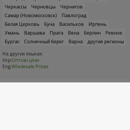
Черкассы
Черновцы
Чернигов
Самар (Новомосковск)
Павлоград
Белая Церковь
Буча
Васильков
Ирпень
Умань
Варшава
Прага
Вена
Берлин
Ревное
Бургас
Солнечный берег
Варна
другие регионы
На других языках:
Укр:
Оптові ціни
Eng:
Wholesale Prices
Контактные данные
Звоните нам
+1 718 475 92 72
Киевстар
(067) 355 77 55
Водафон
(099) 355 77 55