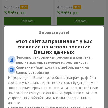
6 091 грн
4 799 грн
Заказать
Заказать
Здравствуйте!
Этот сайт запрашивает у Вас
согласие на использование
Ваших данных
Персонализированная реклама и контент,
аналитика, определение эффективности
Хранение и/или доступ к информации на
Вашем устройстве
Информация с Вашего устройства (например, файлы
Букет "Небесная акварель"
101 красная роза
cookie и уникальные идентификаторы) будет доступна
поставщикам. Кроме того, они, а также этот сайт или
7 598 грн
10 362 грн
приложение смогут сохранять информацию с Вашего
устройства и обрабатывать Ваши персональные
данные.
Заказать
Заказать
Некоторые поставщики могут использовать Ваши