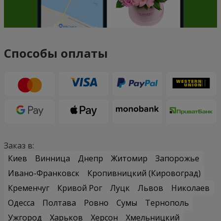
Способы оплаты
Заказ в:
Киев
Винница
Днепр
Житомир
Запорожье
Ивано-Франковск
Кропивницкий (Кировоград)
Кременчуг
Кривой Рог
Луцк
Львов
Николаев
Одесса
Полтава
Ровно
Сумы
Тернополь
Ужгород
Харьков
Херсон
Хмельницкий