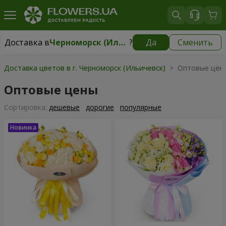
Доставка в
Черноморск (Ильичевск)
?
Да
Сменить
Доставка в
Черноморск (Ильичевск)
|
бесплатно
Доставка цветов в г. Черноморск (Ильичевск)
> Оптовые цен
Оптовые цены
Cортировка:
дешевые
дорогие
популярные