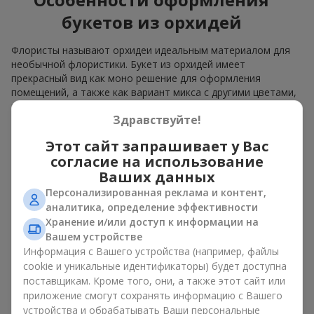
букетов из орхидей
Флористы называют орхидеи идеальным материалом для
необычной флористики. Букет из орхидей имеет
прекрасный вид как моно решение для оформления
помещений, а также как вариант микса с другими цветами,
который сохраняет свою выразительность в любом
Здравствуйте!
формате.
Этот сайт запрашивает у Вас
Благодаря своей структуре орхидея позволяет создавать
композиции в классическом, минималистичном или
согласие на использование
современном стиле. Букет из орхидей эффектно смотрится
Ваших данных
как в камерных, так и в масштабных работах, а её
Персонализированная реклама и контент,
роскошные соцветия легко становятся центральным
аналитика, определение эффективности
элементом композиции. В зависимости от оформления и
Хранение и/или доступ к информации на
сорта растений различается и цена на орхидеи. Учитывайте
Вашем устройстве
это, прежде чем заказать букет из орхидей.
Информация с Вашего устройства (например, файлы
cookie и уникальные идентификаторы) будет доступна
Кому дарят орхидеи?
поставщикам. Кроме того, они, а также этот сайт или
приложение смогут сохранять информацию с Вашего
Букет из орхидей универсален и может подойти любому. Их
устройства и обрабатывать Ваши персональные