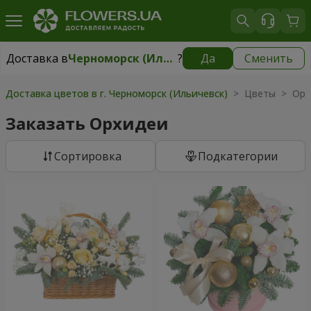
Доставка в
Черноморск (Ильичевск)
?
Да
Сменить
Доставка в
Черноморск (Ильичевск)
|
бесплатно
Доставка цветов в г. Черноморск (Ильичевск)
> Цветы > Орх
Заказать Орхидеи
Cортировка
Подкатегории