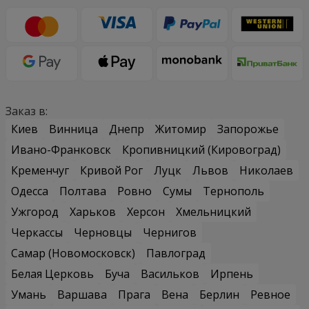
Заказ в:
Киев
Винница
Днепр
Житомир
Запорожье
Ивано-Франковск
Кропивницкий (Кировоград)
Кременчуг
Кривой Рог
Луцк
Львов
Николаев
Одесса
Полтава
Ровно
Сумы
Тернополь
Ужгород
Харьков
Херсон
Хмельницкий
Черкассы
Черновцы
Чернигов
Самар (Новомосковск)
Павлоград
Белая Церковь
Буча
Васильков
Ирпень
Умань
Варшава
Прага
Вена
Берлин
Ревное