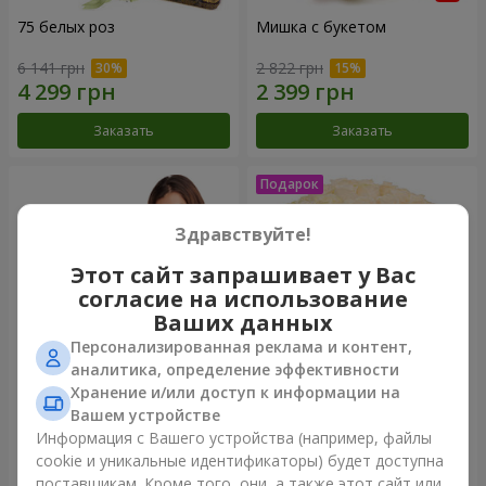
75 белых роз
Мишка с букетом
6 141 грн
2 822 грн
Заказать
Заказать
Здравствуйте!
Этот сайт запрашивает у Вас
согласие на использование
Ваших данных
Персонализированная реклама и контент,
аналитика, определение эффективности
Хранение и/или доступ к информации на
151 красная роза
Букет "Очей очарованье"
Вашем устройстве
Информация с Вашего устройства (например, файлы
16 180 грн
3 499 грн
cookie и уникальные идентификаторы) будет доступна
поставщикам. Кроме того, они, а также этот сайт или