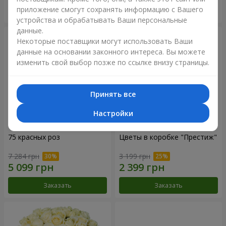
приложение смогут сохранять информацию с Вашего
Заказать
Заказать
устройства и обрабатывать Ваши персональные
данные.
Некоторые поставщики могут использовать Ваши
данные на основании законного интереса. Вы можете
изменить свой выбор позже по ссылке внизу страницы.
Принять все
Настройки
75 красных роз
Цветы в коробке "Престиж"
7 284 грн
3 199 грн
Заказать
Заказать