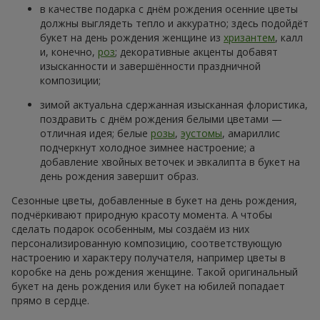
в качестве подарка с днём рождения осенние цветы
должны выглядеть тепло и аккуратно; здесь подойдёт
букет на день рождения женщине из
хризантем
, калл
и, конечно,
роз
; декоративные акценты добавят
изысканности и завершённости праздничной
композиции;
зимой актуальна сдержанная изысканная флористика,
поздравить с днём рождения белыми цветами —
отличная идея; белые
розы
,
эустомы
, амариллис
подчеркнут холодное зимнее настроение; а
добавление хвойных веточек и эвкалипта в букет на
день рождения завершит образ.
Сезонные цветы, добавленные в букет на день рождения,
подчёркивают природную красоту момента. А чтобы
сделать подарок особенным, мы создаём из них
персонализированную композицию, соответствующую
настроению и характеру получателя, например цветы в
коробке на день рождения женщине. Такой оригинальный
букет на день рождения или букет на юбилей попадает
прямо в сердце.