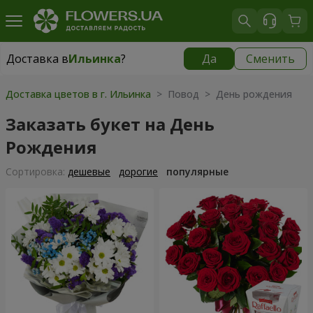
Доставка в
Ильинка
?
Да
Сменить
Доставка в
Ильинка
|
бесплатно
Доставка цветов в г. Ильинка
> Повод > День рождения
Заказать букет на День
Рождения
Cортировка:
дешевые
дорогие
популярные