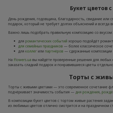
Букет цветов 
День рождения, годовщина, благодарность, свидание или с
подарок, который не требует долгих объяснений и всегда в
Важно лишь подобрать правильную композицию со вкусом:
для
романтических событий
хорошо подойдёт романти
для семейных праздников
— более классическое соче
для
коллег
или
партнёров
— сдержанные композиции б
На
Flowers.ua
вы найдёте проверенные решения для любых 
заказать сладкий подарок и понравившиеся цветы отдельн
Торты с живы
Торты с живыми цветами — это современное сочетание фло
подчёркивает значимость события —
дня рождения
,
рожде
В композиции букет цветов с тортом живые растения задаю
из любимых цветов отлично смотрится и на праздничном ст