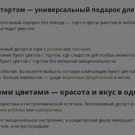
с тортом — универсальный подарок для
понтанный сюрприз без повода — торт и цветы уместны в любой 
ыглядит уместно.
чный десерт в паре с
розами
или
пионами
;
тание букет цветов с тортом, где сладости для особых момен
укет цветов с тортом без излишней эмоциональности.
событий. Вы можете выбрать готовую композицию букет цветов
о. Больше вариантов — среди
акционных предложений
и хитов.
ми цветами — красота и вкус в о
ристики и гастрономической эстетики. Эксклюзивный десерт в 
ния ребёнка
или
корпоратива
.
т эмоциональное настроение, а кондитерский декор завершает 
оле, и на фотографиях.