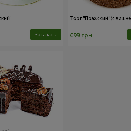
ский"
Торт "Пражский" (с вишне
Заказать
ьяж"