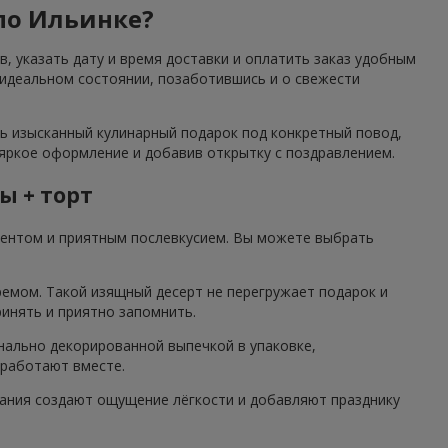
 по Ильинке?
, указать дату и время доставки и оплатить заказ удобным
 идеальном состоянии, позаботившись и о свежести
ть изысканный кулинарный подарок под конкретный повод,
 яркое оформление и добавив открытку с поздравлением.
ы + торт
центом и приятным послевкусием. Вы можете выбрать
ремом. Такой изящный десерт не перегружает подарок и
ринять и приятно запомнить.
нально декорированной выпечкой в упаковке,
 работают вместе.
етания создают ощущение лёгкости и добавляют празднику