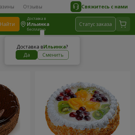
азины
Отзывы
Свяжитесь с нами
Доставка в
Найти
Ильинка
Cтатус заказа
бесплатно
Доставка в
Ильинка
?
Да
Сменить