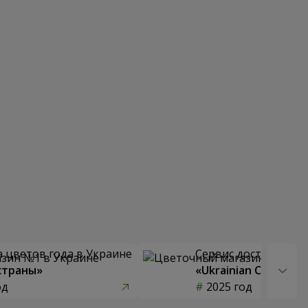
 цветов года в Украине
Сервис доставки цв
страны»
«Ukrainian Choice»
од
2025 год