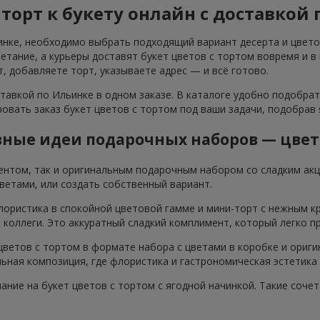
 торт к букету онлайн с доставкой
инке, необходимо выбрать подходящий вариант десерта и цветов
тание, а курьеры доставят букет цветов с тортом вовремя и в
т, добавляете торт, указываете адрес — и всё готово.
тавкой по Ильинке в одном заказе. В каталоге удобно подобра
овать заказ букет цветов с тортом под ваши задачи, подобрав
ные идеи подарочных наборов — цвет
ентом, так и оригинальным подарочным набором со сладким ак
ветами, или создать собственный вариант.
лористика в спокойной цветовой гамме и мини-торт с нежным к
я коллеги. Это аккуратный сладкий комплимент, который легко п
ветов с тортом в формате набора с цветами в коробке и ориги
ьная композиция, где флористика и гастрономическая эстетика
мание на букет цветов с тортом с ягодной начинкой. Такие соч