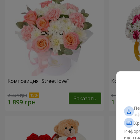
Композиция "Street love"
Композиция
2 234 грн
1 749 грн
Заказать
Пе
эф
Хр
Информ
иденти