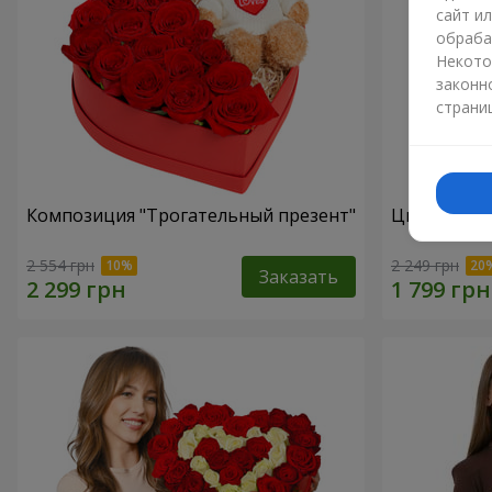
сайт и
обраба
Некото
законн
страни
Композиция "Трогательный презент"
Цветы в ко
2 554 грн
2 249 грн
Заказать