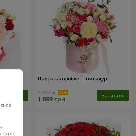
"
Цветы в коробке "Помпадур"
а
2 374 грн
Заказать
Заказать
ление
ые
же этот