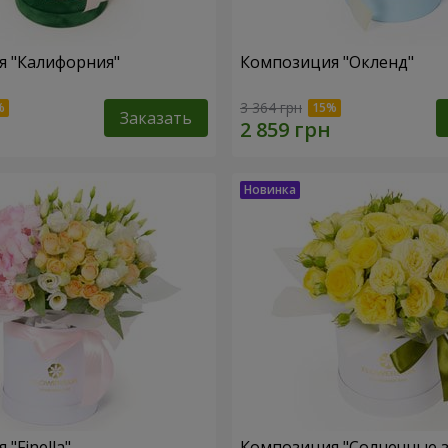
я "Калифорния"
Композиция "Окленд"
3 364 грн
Заказать
"Finella"
Композиция "Солнечные 