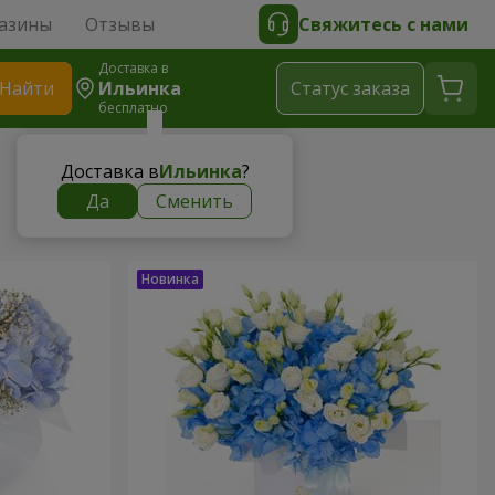
азины
Отзывы
Свяжитесь с нами
Доставка в
Найти
Ильинка
Cтатус заказа
бесплатно
Доставка в
Ильинка
?
Да
Сменить