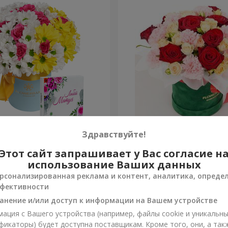
 "Счастье – это мама"
Композиция "Velvet Cherry
Здравствуйте!
Этот сайт запрашивает у Вас согласие н
3 679 грн
Заказать
использование Ваших данных
рсонализированная реклама и контент, аналитика, опреде
фективности
анение и/или доступ к информации на Вашем устройстве
ация с Вашего устройства (например, файлы cookie и уникальн
фикаторы) будет доступна поставщикам. Кроме того, они, а так