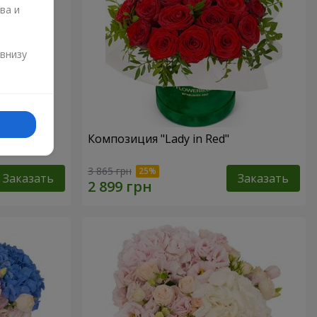
ва и
и
 внизу
ой"
Композиция "Lady in Red"
3 865 грн
Заказать
Заказать