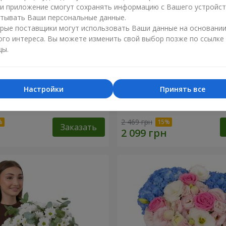
ли приложение смогут сохранять информацию с Вашего устройст
тывать Ваши персональные данные.
рые поставщики могут использовать Ваши данные на основани
ого интереса. Вы можете изменить свой выбор позже по ссылке
цы.
Настройки
Принять все
робке "Улыбнись!"
Цветы в коробке "Желанн
2 469 грн
Заказать