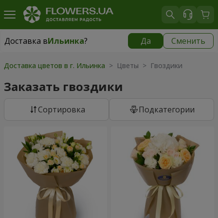
Доставка в
Ильинка
?
Да
Сменить
Доставка в
Ильинка
|
бесплатно
Доставка цветов в г. Ильинка
> Цветы > Гвоздики
Заказать гвоздики
Cортировка
Подкатегории