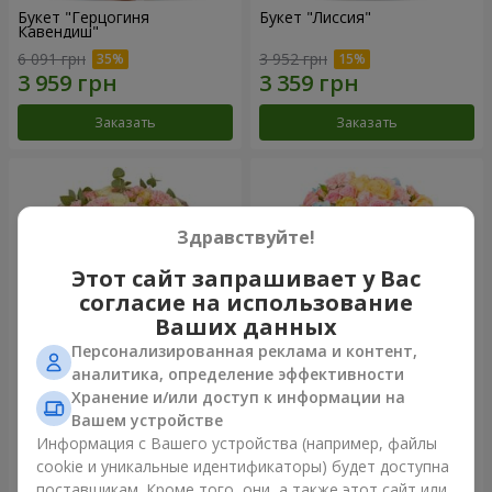
Букет "Герцогиня
Букет "Лиссия"
Кавендиш"
6 091 грн
3 952 грн
Заказать
Заказать
Здравствуйте!
Этот сайт запрашивает у Вас
согласие на использование
Ваших данных
Персонализированная реклама и контент,
аналитика, определение эффективности
Хранение и/или доступ к информации на
Букет "Nude Perfume"
Букет "Нежность рассвета"
Вашем устройстве
3 128 грн
4 532 грн
Информация с Вашего устройства (например, файлы
cookie и уникальные идентификаторы) будет доступна
поставщикам. Кроме того, они, а также этот сайт или