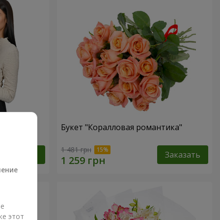
ная роза!"
Букет "Коралловая романтика"
а
1 481 грн
Заказать
Заказать
ление
ые
же этот