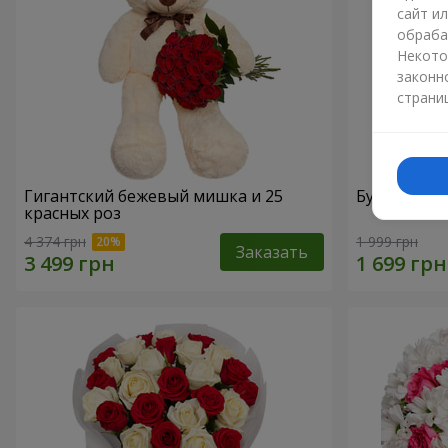
сайт и
обраба
Некото
законн
страни
Гигантский бежевый мишка и 25
Букет из 2
красных роз
4 374 грн
1 999 грн
Заказать