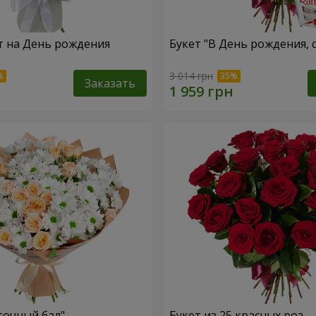
т на День рождения
Букет "В День рождения, 
3 014 грн
Заказать
точный бал"
Букет из 25 красных роз