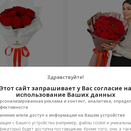
из 11 красных роз
Букет в упаковке "21 крас
Здравствуйте!
Этот сайт запрашивает у Вас согласие н
2 199 грн
Заказать
использование Ваших данных
рсонализированная реклама и контент, аналитика, опреде
фективности
анение и/или доступ к информации на Вашем устройстве
ация с Вашего устройства (например, файлы cookie и уникальн
фикаторы) будет доступна поставщикам. Кроме того, они, а так