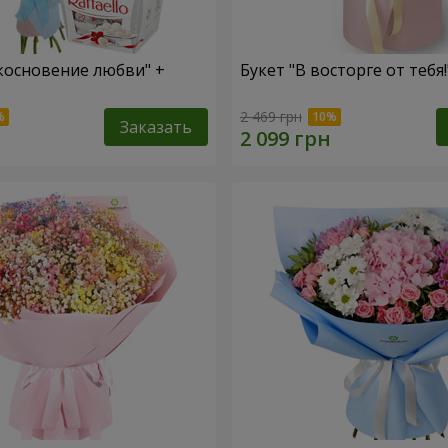
косновение любви" +
Букет "В восторге от тебя!
2 469 грн
Заказать