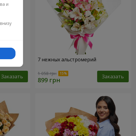
ва и
и
 внизу
7 нежных альстромерий
1 058 грн
Заказать
Заказать