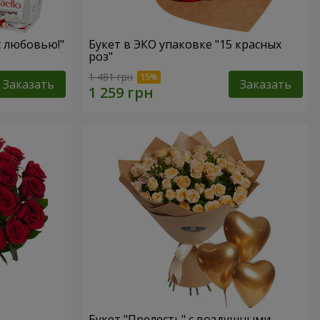
с любовью!"
Букет в ЭКО упаковке "15 красных
роз"
1 481 грн
Заказать
Заказать
Букет "Прелесть" с воздушными