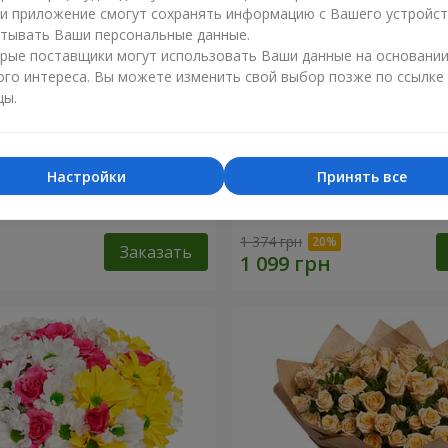
ли приложение смогут сохранять информацию с Вашего устройст
тывать Ваши персональные данные.
рые поставщики могут использовать Ваши данные на основани
ого интереса. Вы можете изменить свой выбор позже по ссылке
цы.
Настройки
Принять все
1 кремовой розы
Букет "Яркие солнышки!"
1 374 грн
Заказать