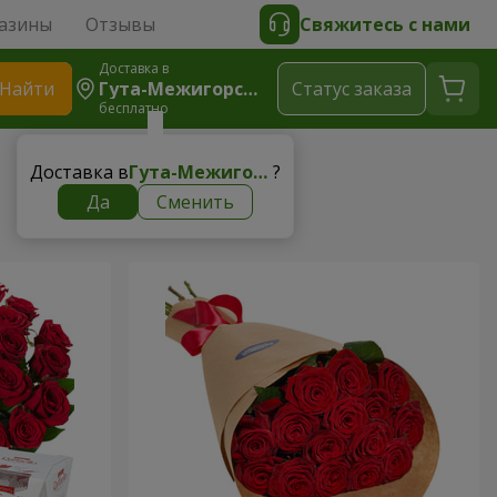
азины
Отзывы
Свяжитесь с нами
Доставка в
Найти
Гута-Межигорская
Cтатус заказа
бесплатно
Доставка в
Гута-Межигорская
?
Да
Сменить