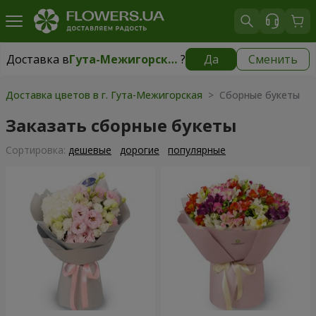
Доставка в
Гута-Межигорская
?
Да
Сменить
Доставка в
Гута-Межигорская
|
бесплатно
Доставка цветов в г. Гута-Межигорская
> Сборные букеты
Заказать сборные букеты
Cортировка:
дешевые
дорогие
популярные