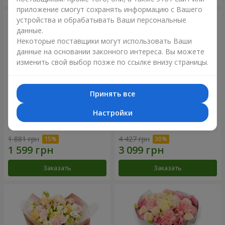
приложение смогут сохранять информацию с Вашего
устройства и обрабатывать Ваши персональные
данные.
Некоторые поставщики могут использовать Ваши
данные на основании законного интереса. Вы можете
изменить свой выбор позже по ссылке внизу страницы.
Принять все
Настройки
Букет "Дзинтарс"
Букет "Your Smile"
1 881 грн
4 427 грн
Заказать
Заказать