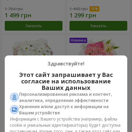
1 764 грн
1 443 грн
Заказать
Заказать
Здравствуйте!
Этот сайт запрашивает у Вас
согласие на использование
Ваших данных
Персонализированная реклама и контент,
Букет "White happiness"
Букет "Розовый зефир"
аналитика, определение эффективности
Хранение и/или доступ к информации на
999 грн
1 411 грн
Вашем устройстве
Информация с Вашего устройства (например, файлы
cookie и уникальные идентификаторы) будет доступна
Заказать
Заказать
поставщикам. Кроме того, они, а также этот сайт или