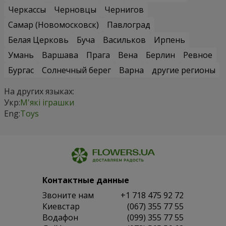
Черкассы
Черновцы
Чернигов
Самар (Новомосковск)
Павлоград
Белая Церковь
Буча
Васильков
Ирпень
Умань
Варшава
Прага
Вена
Берлин
Ревное
Бургас
Солнечный берег
Варна
другие регионы
На других языках:
Укр:
М'які іграшки
Eng:
Toys
Контактные данные
Звоните нам
+1 718 475 92 72
Киевстар
(067) 355 77 55
Водафон
(099) 355 77 55