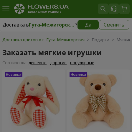
Доставка в
Гута-Межигорская
?
Да
Сменить
Доставка в
Гута-Межигорская
|
бесплатно
Доставка цветов в г. Гута-Межигорская
> Подарки > Мягкие
Заказать мягкие игрушки
Cортировка:
дешевые
дорогие
популярные