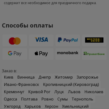
содержит все необходимое для праздничного подарка.
Способы оплаты
Заказ в:
Киев
Винница
Днепр
Житомир
Запорожье
Ивано-Франковск
Кропивницкий (Кировоград)
Кременчуг
Кривой Рог
Луцк
Львов
Николаев
Одесса
Полтава
Ровно
Сумы
Тернополь
Ужгород
Харьков
Херсон
Хмельницкий