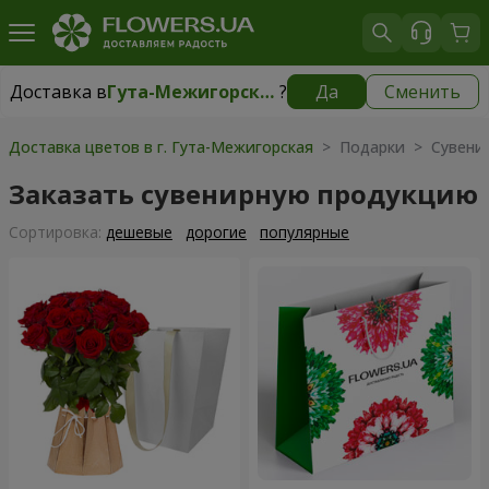
Доставка в
Гута-Межигорская
?
Да
Сменить
Доставка в
Гута-Межигорская
|
бесплатно
Доставка цветов в г. Гута-Межигорская
> Подарки > Сувенир
Заказать сувенирную продукцию
Cортировка:
дешевые
дорогие
популярные