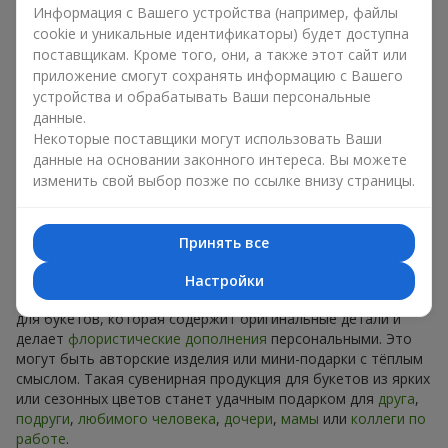
Сувениры к букетам на разные
Информация с Вашего устройства (например, файлы
праздники
cookie и уникальные идентификаторы) будет доступна
поставщикам. Кроме того, они, а также этот сайт или
приложение смогут сохранять информацию с Вашего
Праздник задаёт настроение, а сувенирная продукция для
устройства и обрабатывать Ваши персональные
букетов его подчёркивает. Именно поэтому сувениры к
данные.
цветам часто выбирают с учётом даты и события. В нашем
Некоторые поставщики могут использовать Ваши
ассортименте найдётся сувенирная продукция для букетов,
которая подойдёт к любому празднику и может быть
данные на основании законного интереса. Вы можете
рассчитана на любой бюджет.
изменить свой выбор позже по ссылке внизу страницы.
Сувенирная продукция к
Принять все
букетам на День рождения
Настройки
К
дню рождения
хорошо подходит сувенирная продукция
для букетов, которая содержит оригинальные детали и
делает
флористические дополнения
персональными. Это
могут быть авторские изделия или мини-подарки с тёплым
смыслом. Такая сувенирная продукция для букетов из ярких
или сезонных цветов станет удачным подарком для
друга
,
подруги
,
любимого человека
,
дочери
,
мамы
или
коллеги по
работе
.