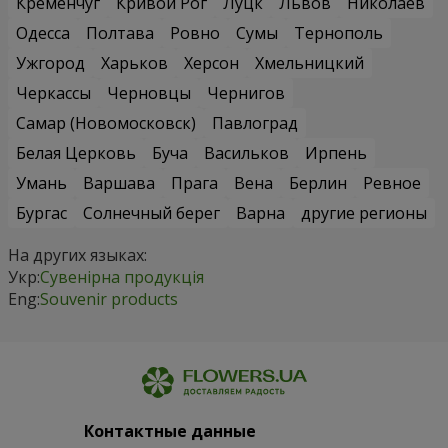
Кременчуг
Кривой Рог
Луцк
Львов
Николаев
Одесса
Полтава
Ровно
Сумы
Тернополь
Ужгород
Харьков
Херсон
Хмельницкий
Черкассы
Черновцы
Чернигов
Самар (Новомосковск)
Павлоград
Белая Церковь
Буча
Васильков
Ирпень
Умань
Варшава
Прага
Вена
Берлин
Ревное
Бургас
Солнечный берег
Варна
другие регионы
На других языках:
Укр:
Сувенірна продукція
Eng:
Souvenir products
Контактные данные