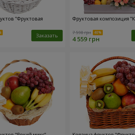
уктов "Фруктовая
Фруктовая композиция "К
7 598 грн
Заказать
уктов "Яркий микс"
Корзина фруктов "Фрукт