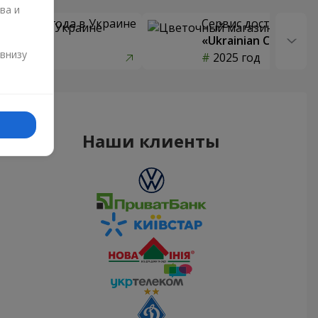
ва и
 цветов года в Украине
Сервис доставки цв
страны»
«Ukrainian Choice»
и
 внизу
од
2025 год
Наши клиенты