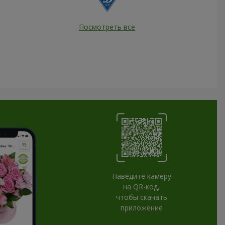
Посмотреть все
Наведите камеру
на QR-код,
чтобы скачать
приложение