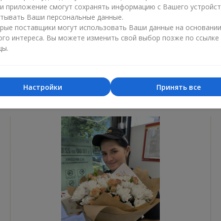
ли приложение смогут сохранять информацию с Вашего устройст
Лучший цветочный магазин
Доставка
тывать Ваши персональные данные.
«Ukrainian Business Award»
«Выбор 
рые поставщики могут использовать Ваши данные на основани
ого интереса. Вы можете изменить свой выбор позже по ссылке
2026 год
2025 г
цы.
Настройки
Принять все
Фотогалерея