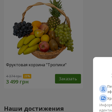
Фруктовая корзина "Тропики"
4 374 грн
Заказать
Пе
эф
Хр
Информ
Наши достижения
иденти