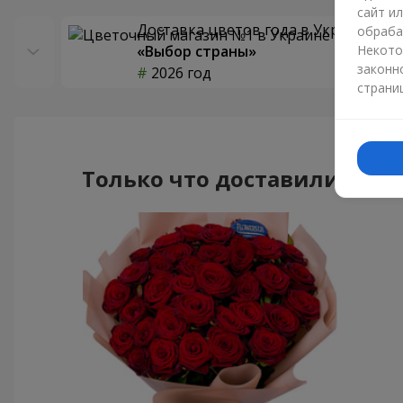
сайт и
Доставка цветов года в Украине
обраба
«Выбор страны»
Некото
законн
2026 год
страни
Только что доставили