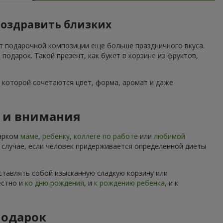
поздравить близких
ет подарочной композиции еще больше праздничного вкуса.
дарок. Такой презент, как букет в корзине из фруктов,
 которой сочетаются цвет, форма, аромат и даже
ы и внимания
дарком
маме
,
ребенку
,
коллеге по работе
или
любимой
м случае, если человек придерживается определенной диеты
ставлять собой изысканную сладкую корзину или
естно и
ко дню рождения
, и
к рождению ребенка
, и к
подарок