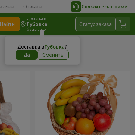
азины
Отзывы
Свяжитесь с нами
Доставка в
Найти
Губовка
Cтатус заказа
бесплатно
Доставка в
Губовка
?
Да
Сменить