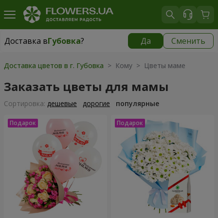
Доставка в
Губовка
?
Да
Сменить
Доставка в
Губовка
|
бесплатно
Доставка цветов в г. Губовка
> Кому > Цветы маме
Заказать цветы для мамы
Cортировка:
дешевые
дорогие
популярные