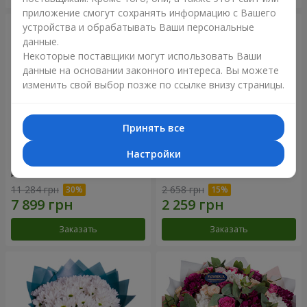
приложение смогут сохранять информацию с Вашего
устройства и обрабатывать Ваши персональные
данные.
Некоторые поставщики могут использовать Ваши
данные на основании законного интереса. Вы можете
изменить свой выбор позже по ссылке внизу страницы.
Принять все
Настройки
Цветы в коробке "101
Букет "Цветочное Selfie!"
розовая роза"
11 284 грн
2 658 грн
Заказать
Заказать