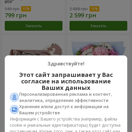
роз"
940 грн
2 888 грн
Заказать
Заказать
Здравствуйте!
Этот сайт запрашивает у Вас
согласие на использование
Ваших данных
Персонализированная реклама и контент,
Букет "7 розовых роз!"
Романтический букет
аналитика, определение эффективности
"Небеса"
Хранение и/или доступ к информации на
1 124 грн
2 374 грн
Вашем устройстве
Информация с Вашего устройства (например, файлы
cookie и уникальные идентификаторы) будет доступна
Заказать
Заказать
поставщикам. Кроме того, они, а также этот сайт или