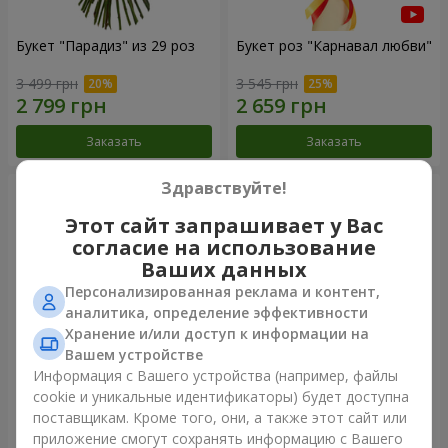
Букет "Парадиз" из 29 роз
Букет роз "Карнавал любви"
3 499 грн
3 545 грн
Заказать
Заказать
Здравствуйте!
Этот сайт запрашивает у Вас
согласие на использование
Ваших данных
Персонализированная реклама и контент,
аналитика, определение эффективности
Хранение и/или доступ к информации на
Вашем устройстве
Информация с Вашего устройства (например, файлы
Букет "В восторге от тебя!"
51 белая роза
cookie и уникальные идентификаторы) будет доступна
поставщикам. Кроме того, они, а также этот сайт или
2 822 грн
6 768 грн
приложение смогут сохранять информацию с Вашего