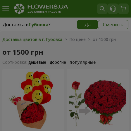
Доставка в
Губовка
?
Да
Сменить
Доставка в
Губовка
|
бесплатно
Доставка цветов в г. Губовка
> По цене > от 1500 грн
от 1500 грн
Cортировка:
дешевые
дорогие
популярные