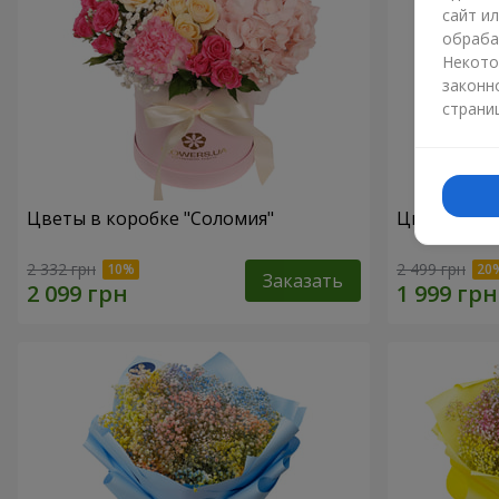
сайт и
обраба
Некото
законн
страни
Цветы в коробке "Соломия"
Цветы в ко
2 332 грн
2 499 грн
Заказать