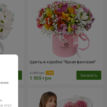
 не
Цветы в коробке "Яркая фантазия"
а
2 305 грн
Заказать
Заказать
ление
ые
же этот