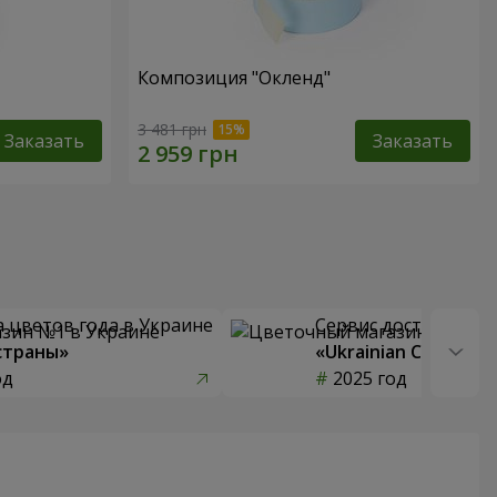
Композиция "Окленд"
3 481 грн
Заказать
Заказать
 цветов года в Украине
Сервис доставки цв
страны»
«Ukrainian Choice»
од
2025 год