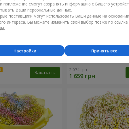
ли приложение смогут сохранять информацию с Вашего устройст
тывать Ваши персональные данные.
рые поставщики могут использовать Ваши данные на основани
ого интереса. Вы можете изменить свой выбор позже по ссылке
цы.
Настройки
Принять все
робке "Помпадур"
Корзина "Ангелочек"
2 074 грн
Заказать