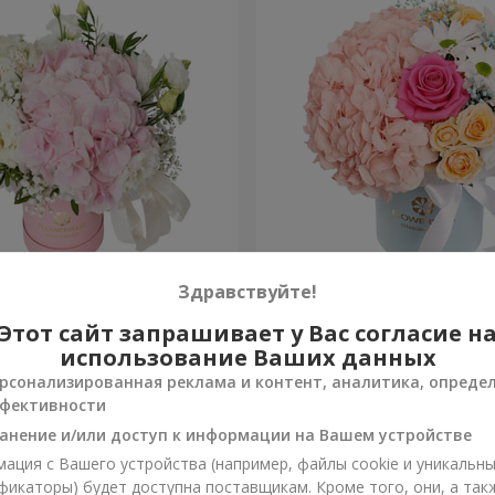
я "Нежное
Цветы в коробке "Счастья
Здравствуйте!
ение"
избежать"
Этот сайт запрашивает у Вас согласие н
1 764 грн
Заказать
использование Ваших данных
рсонализированная реклама и контент, аналитика, опреде
фективности
анение и/или доступ к информации на Вашем устройстве
ация с Вашего устройства (например, файлы cookie и уникальн
фикаторы) будет доступна поставщикам. Кроме того, они, а так