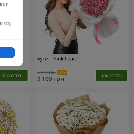
ва и
и
 внизу
Букет "Pink heart"
2 749 грн
Заказать
Заказать