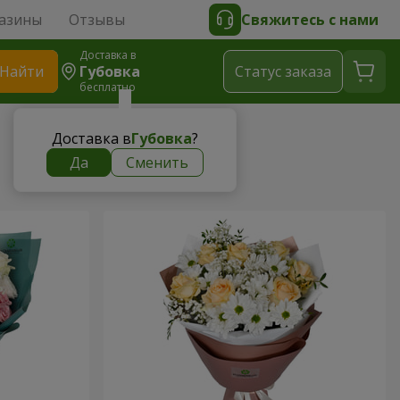
азины
Отзывы
Свяжитесь с нами
Доставка в
Найти
Губовка
Cтатус заказа
бесплатно
Доставка в
Губовка
?
Да
Сменить