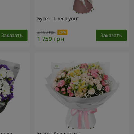
Букет "I need you"
2 199 грн
Заказать
Заказать
дения
Букет "Крещатик"