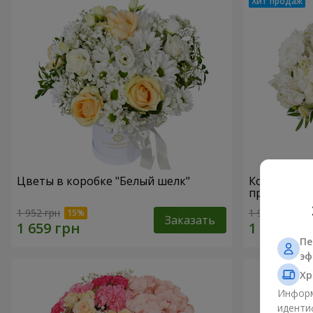
Цветы в коробке "Белый шелк"
Композици
прикоснов
1 952 грн
1 954 грн
Заказать
Пе
эф
Хр
Информ
иденти