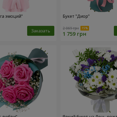
уга эмоций"
Букет "Диор"
2 069 грн
Заказать
т любви"
Яркий букет на День рож