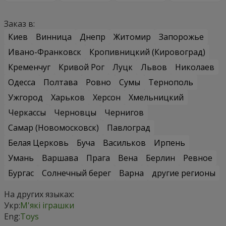
Заказ в:
Киев
Винница
Днепр
Житомир
Запорожье
Ивано-Франковск
Кропивницкий (Кировоград)
Кременчуг
Кривой Рог
Луцк
Львов
Николаев
Одесса
Полтава
Ровно
Сумы
Тернополь
Ужгород
Харьков
Херсон
Хмельницкий
Черкассы
Черновцы
Чернигов
Самар (Новомосковск)
Павлоград
Белая Церковь
Буча
Васильков
Ирпень
Умань
Варшава
Прага
Вена
Берлин
Ревное
Бургас
Солнечный берег
Варна
другие регионы
На других языках:
Укр:
М'які іграшки
Eng:
Toys