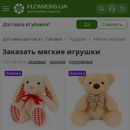
Доставка в
Губовка
?
Да
Сменить
Доставка в
Губовка
|
бесплатно
Доставка цветов в г. Губовка
> Подарки > Мягкие игрушки
Заказать мягкие игрушки
Cортировка:
дешевые
дорогие
популярные