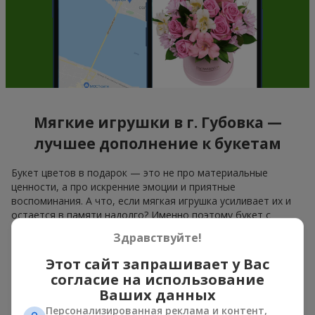
Мягкие игрушки в г. Губовка —
лучшее дополнение к букетам
Букет цветов в подарок — это не про материальные
ценности, а про искренние эмоции и приятные
воспоминания. А что, если мягкая игрушка усиливает их и
остается в памяти надолго? Именно поэтому букет с
игрушкой стал одним из самых популярных вариантов
Здравствуйте!
подарка — простого, искреннего и очень теплого. Когда к
цветам добавляется плюшевый мишка, зайчик или другой
Этот сайт запрашивает у Вас
персонаж, подарок «букет с игрушкой» оставляет больше
согласие на использование
воспоминаний.
Ваших данных
Букет с игрушкой подходит как для
девочек младшего
Персонализированная реклама и контент,