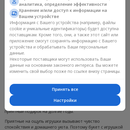
возраста
, так и
для любимых женщин
, и даже
для коллег по
аналитика, определение эффективности
работе
в определенных случаях. Такой подарок
Хранение и/или доступ к информации на
подчеркивает искреннюю заботу, уют и желание сделать
Вашем устройстве
человеку приятно. На
flowers.ua
можно найти
Информация с Вашего устройства (например, файлы
разнообразные предложения на любой вкус и бюджет,
cookie и уникальные идентификаторы) будет доступна
чтобы сделать подарок в г. Губовка незабываемым.
поставщикам. Кроме того, они, а также этот сайт или
приложение смогут сохранять информацию с Вашего
Как мягкая игрушка
устройства и обрабатывать Ваши персональные
данные.
подчеркивает эмоции вместе
Некоторые поставщики могут использовать Ваши
с цветами
данные на основании законного интереса. Вы можете
изменить свой выбор позже по ссылке внизу страницы.
Букет с игрушкой — универсальное и всегда удачное
решение. Такое сочетание удваивает эмоции и позволяет
их обновлять в памяти каждый раз, когда плюшевый друг
Принять все
попадает в поле зрения. Вместе букет с игрушкой
работают идеально. Цветы и игрушка создают баланс
Настройки
между красотой и нежностью, а также оставляют
приятный подарок на долгие годы.
Приятные на ощупь игрушки вызывают чувство
спокойствия и домашнего уюта. Поэтому букет с игрушкой