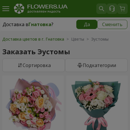
Доставка в
Гнатовка
?
Да
Сменить
Доставка в
Гнатовка
|
бесплатно
Доставка цветов в г. Гнатовка
> Цветы > Эустомы
Заказать Эустомы
Cортировка
Подкатегории