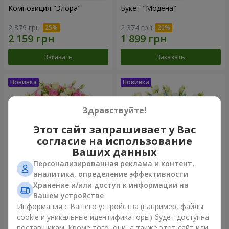
Композиция "Элора"
Букет "Модена"
2 879 грн
2 374 грн
Заказать
Заказать
Здравствуйте!
Этот сайт запрашивает у Вас
согласие на использование
Ваших данных
Персонализированная реклама и контент,
аналитика, определение эффективности
Хранение и/или доступ к информации на
Букет "Piedmont"
Композиция "Сильвия"
Вашем устройстве
4 879 грн
3 513 грн
Информация с Вашего устройства (например, файлы
cookie и уникальные идентификаторы) будет доступна
поставщикам. Кроме того, они, а также этот сайт или