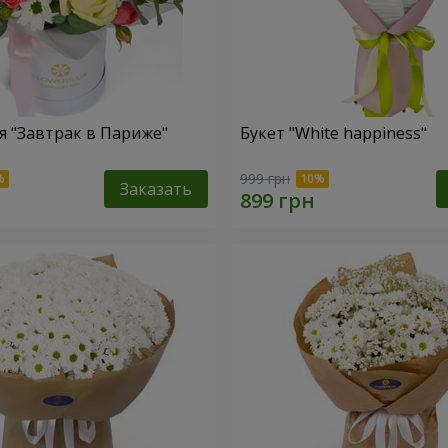
 "Завтрак в Париже"
Букет "White happiness"
999 грн
Заказать