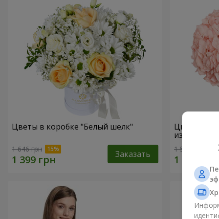
Цветы в коробке "Белый шелк"
Цветы в ко
избежать"
1 646 грн
1 599 грн
Заказать
Пе
эф
Хр
Информ
иденти