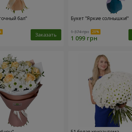
точный бал"
Букет "Яркие солнышки!"
1 374 грн
Заказать
ed you"
51 белая хризантема