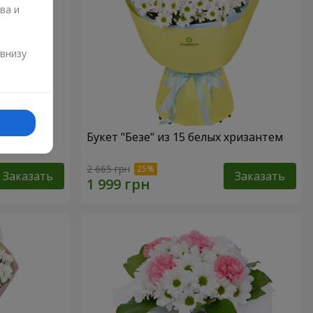
ва и
и
 внизу
Букет "Безе" из 15 белых хризантем
2 665 грн
Заказать
Заказать