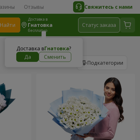
азины
Отзывы
Свяжитесь с нами
Доставка в
Найти
Гнатовка
Cтатус заказа
бесплатно
Доставка в
Гнатовка
?
Да
Сменить
Подкатегории