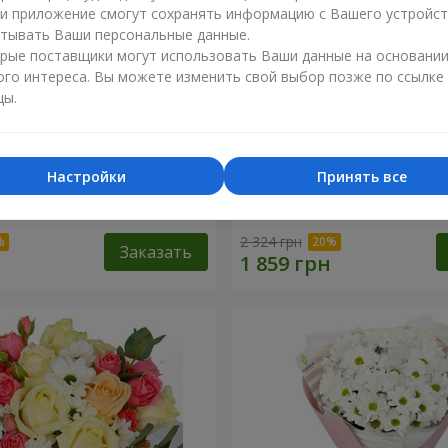
ли приложение смогут сохранять информацию с Вашего устройст
тывать Ваши персональные данные.
рые поставщики могут использовать Ваши данные на основани
ого интереса. Вы можете изменить свой выбор позже по ссылке
цы.
Настройки
Принять все
любленный сад"
Композиция "Charlotte"
2 324 грн
Заказать