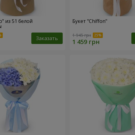
o" из 51 белой
Букет "Chiffon"
ы
1 945 грн
Заказать