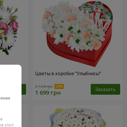
зах"
Цветы в коробке "Улыбнись!"
а
2 124 грн
Заказать
Заказать
ление
ые
же этот