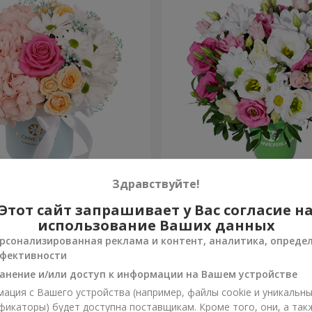
робке "Счастья не
Композиция "Лучики в гла
Здравствуйте!
Этот сайт запрашивает у Вас согласие н
954 грн
Заказать
использование Ваших данных
рсонализированная реклама и контент, аналитика, опреде
фективности
анение и/или доступ к информации на Вашем устройстве
ация с Вашего устройства (например, файлы cookie и уникальн
фикаторы) будет доступна поставщикам. Кроме того, они, а так