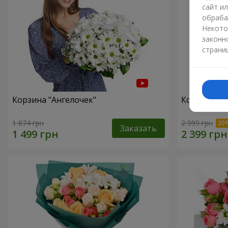
сайт и
обраба
Некото
законн
страни
Корзина "Ангелочек"
Корзина "В
1 874 грн
2 999 грн
Заказать