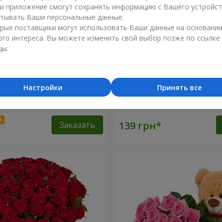
ли приложение смогут сохранять информацию с Вашего устройст
тывать Ваши персональные данные.
рые поставщики могут использовать Ваши данные на основани
ого интереса. Вы можете изменить свой выбор позже по ссылке
цы.
Настройки
Принять все
оз
Роза красная (поштучно)
Заказать