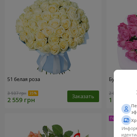
51 белая роза
Букет из ро
3 937 грн
2 074 грн
Заказать
Пе
эф
Хр
Информ
иденти