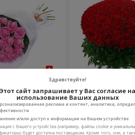
з "Быть с тобой"
1000 роз!
Здравствуйте!
Этот сайт запрашивает у Вас согласие н
103 165 грн
Заказать
использование Ваших данных
рсонализированная реклама и контент, аналитика, опреде
фективности
анение и/или доступ к информации на Вашем устройстве
ация с Вашего устройства (например, файлы cookie и уникальн
фикаторы) будет доступна поставщикам. Кроме того, они, а так