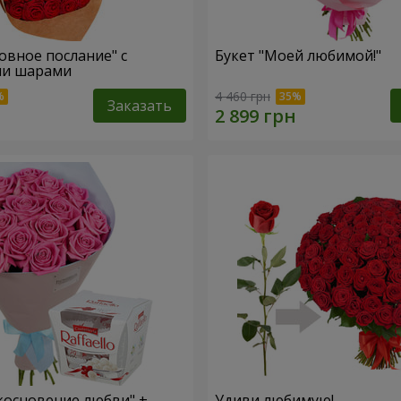
овное послание" с
Букет "Моей любимой!"
и шарами
4 460 грн
Заказать
косновение любви" +
Удиви любимую!