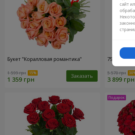
сайт и
обраба
Некото
законн
страни
Букет "Коралловая романтика"
75 белых р
1 599 грн
5 570 грн
Заказать