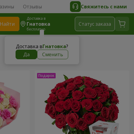
азины
Отзывы
Свяжитесь с нами
Доставка в
Найти
Гнатовка
Cтатус заказа
бесплатно
Доставка в
Гнатовка
?
Да
Сменить