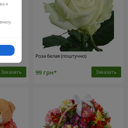
ва и
и
 внизу
Роза белая (поштучно)
Заказать
Заказать