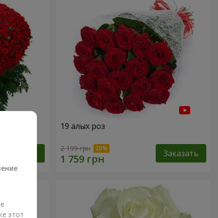
19 алых роз
а
2 199 грн
Заказать
Заказать
ление
ые
же этот