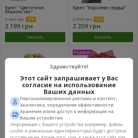
Букет "Цветочное
Букет "Королеве сердца"
блаженство"
2 443 грн
2 510 грн
Заказать
Заказать
Здравствуйте!
Этот сайт запрашивает у Вас
согласие на использование
Ваших данных
Персонализированная реклама и контент,
аналитика, определение эффективности
Хранение и/или доступ к информации на
Микс "Планета роз" из 51
Букет "Очарование" с
Вашем устройстве
кустовой розы
воздушными шарами
Информация с Вашего устройства (например, файлы
6 234 грн
2 374 грн
cookie и уникальные идентификаторы) будет доступна
поставщикам. Кроме того, они, а также этот сайт или