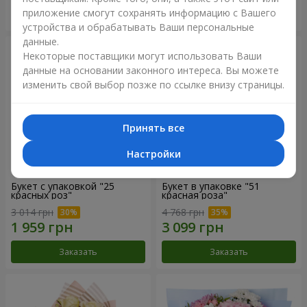
приложение смогут сохранять информацию с Вашего
Заказать
Заказать
устройства и обрабатывать Ваши персональные
данные.
Некоторые поставщики могут использовать Ваши
данные на основании законного интереса. Вы можете
изменить свой выбор позже по ссылке внизу страницы.
Принять все
Настройки
Букет с упаковкой "25
Букет в упаковке "51
красных роз"
красная роза"
3 014 грн
4 768 грн
Заказать
Заказать