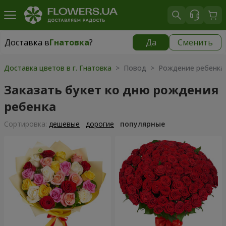
Доставка в
Гнатовка
?
Да
Сменить
Доставка в
Гнатовка
|
бесплатно
Доставка цветов в г. Гнатовка
> Повод > Рождение ребенка
Заказать букет ко дню рождения
ребенка
Cортировка:
дешевые
дорогие
популярные