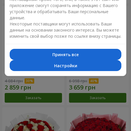
приложение смогут сохранять информацию с Вашего
устройства и обрабатывать Ваши персональные
данные.
Некоторые поставщики могут использовать Ваши
данные на основании законного интереса. Вы можете
изменить свой выбор позже по ссылке внизу страницы.
Принять все
Настройки
Букет "Нежный оттенок"
Цветы в коробке “Кадриль”
4 084 грн
6 098 грн
Заказать
Заказать