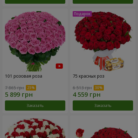
101 розовая роза
75 красных роз
7 865 грн
6 513 грн
Заказать
Заказать