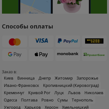
Способы оплаты
Заказ в:
Киев
Винница
Днепр
Житомир
Запорожье
Ивано-Франковск
Кропивницкий (Кировоград)
Кременчуг
Кривой Рог
Луцк
Львов
Николаев
Одесса
Полтава
Ровно
Сумы
Тернополь
Ужгород
Харьков
Херсон
Хмельницкий