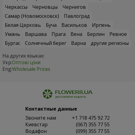
Черкассы
Черновцы
Чернигов
Самар (Новомосковск)
Павлоград
Белая Церковь
Буча
Васильков
Ирпень
Умань
Варшава
Прага
Вена
Берлин
Ревное
Бургас
Солнечный берег
Варна
другие регионы
На других языках:
Укр:
Оптові ціни
Eng:
Wholesale Prices
Контактные данные
Звоните нам
+1 718 475 92 72
Киевстар
(067) 355 77 55
Водафон
(099) 355 77 55