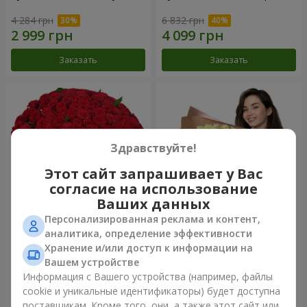
4 284 грн
6 832 грн
Заказать
Заказать
Здравствуйте!
Этот сайт запрашивает у Вас
согласие на использование
Ваших данных
Персонализированная реклама и контент,
101 красная роза
Букет "Сердце – сердцу"
аналитика, определение эффективности
Хранение и/или доступ к информации на
9 744 грн
4 932 грн
Вашем устройстве
Информация с Вашего устройства (например, файлы
cookie и уникальные идентификаторы) будет доступна
Заказать
Заказать
поставщикам. Кроме того, они, а также этот сайт или