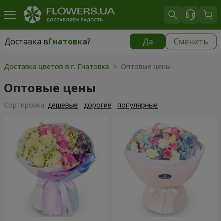
Доставка в
Гнатовка
?
Да
Сменить
Доставка в
Гнатовка
|
бесплатно
Доставка цветов в г. Гнатовка
> Оптовые цены
Оптовые цены
Cортировка:
дешевые
дорогие
популярные