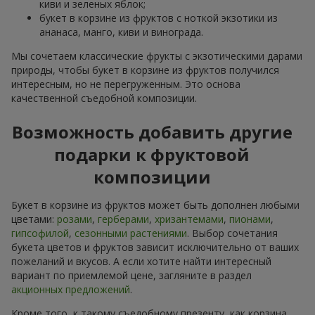
киви и зеленых яблок;
букет в корзине из фруктов с ноткой экзотики из
ананаса, манго, киви и винограда.
Мы сочетаем классические фрукты с экзотическими дарами
природы, чтобы букет в корзине из фруктов получился
интересным, но не перегруженным. Это основа
качественной съедобной композиции.
Возможность добавить другие
подарки к фруктовой
композиции
Букет в корзине из фруктов может быть дополнен любыми
цветами:
розами
,
герберами
,
хризантемами
,
пионами
,
гипсофилой
,
сезонными растениями
. Выбор сочетания
букета цветов и фруктов зависит исключительно от ваших
пожеланий и вкусов. А если хотите найти интересный
вариант по приемлемой цене, загляните в раздел
акционных предложений
.
Кроме того, к такому съедобному презенту, как корзина