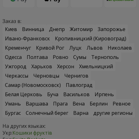
Заказ в:
Киев
Винница
Днепр
Житомир
Запорожье
Ивано-Франковск
Кропивницкий (Кировоград)
Кременчуг
Кривой Рог
Луцк
Львов
Николаев
Одесса
Полтава
Ровно
Сумы
Тернополь
Ужгород
Харьков
Херсон
Хмельницкий
Черкассы
Черновцы
Чернигов
Самар (Новомосковск)
Павлоград
Белая Церковь
Буча
Васильков
Ирпень
Умань
Варшава
Прага
Вена
Берлин
Ревное
Бургас
Солнечный берег
Варна
другие регионы
На других языках:
Укр:
Кошики фруктів