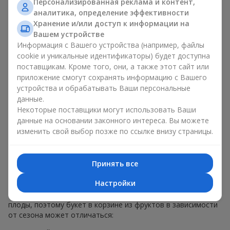
Персонализированная реклама и контент,
меньше, чем наполнение. Именно праздничное оформление
аналитика, определение эффективности
превращает обычный букет в корзине из фруктов в
Хранение и/или доступ к информации на
гастрономический подарок. В компании
Flowers.ua
мы
Вашем устройстве
всегда учитываем пожелания клиента при создании декора.
Информация с Вашего устройства (например, файлы
При формировании композиции используются натуральные
cookie и уникальные идентификаторы) будет доступна
материалы, продуманная упаковка вкуса и, конечно,
поставщикам. Кроме того, они, а также этот сайт или
декоративные элементы, соответствующие событию.
приложение смогут сохранять информацию с Вашего
По желанию клиента корзина с фруктами может быть
устройства и обрабатывать Ваши персональные
оформлена в прозрачной пленке или стильной коробке —
данные.
всегда с праздничной подачей, которая выглядит аккуратно
Некоторые поставщики могут использовать Ваши
и презентабельно.
данные на основании законного интереса. Вы можете
изменить свой выбор позже по ссылке внизу страницы.
Тематические фруктовые
композиции для праздников
Принять все
и сезонов
Настройки
Каждое время года имеет свой характер и свои сезонные
плоды, поэтому букет в корзине из фруктов в зависимости
от сезона может отличаться: