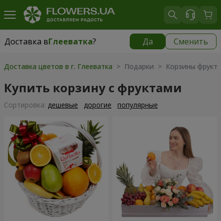
Доставка в
Глееватка
?
Да
Сменить
Доставка в
Глееватка
|
бесплатно
Доставка цветов в г. Глееватка
> Подарки > Корзины фрукт
Купить корзину с фруктами
Cортировка:
дешевые
дорогие
популярные