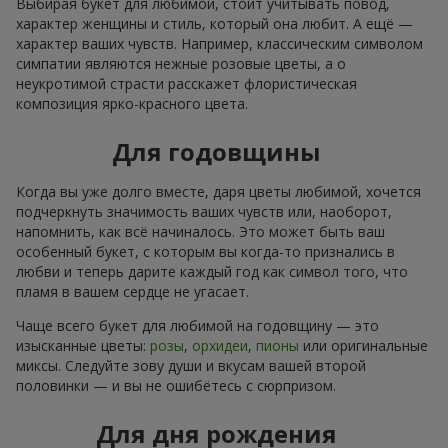
Выбирая букет для любимой, стоит учитывать повод,
характер женщины и стиль, который она любит. А ещё —
характер ваших чувств. Например, классическим символом
симпатии являются нежные розовые цветы, а о
неукротимой страсти расскажет флористическая
композиция ярко-красного цвета.
Для годовщины
Когда вы уже долго вместе, даря цветы любимой, хочется
подчеркнуть значимость ваших чувств или, наоборот,
напомнить, как всё начиналось. Это может быть ваш
особенный букет, с которым вы когда-то признались в
любви и теперь дарите каждый год как символ того, что
пламя в вашем сердце не угасает.
Чаще всего букет для любимой на годовщину — это
изысканные цветы:
розы
,
орхидеи
,
пионы
или оригинальные
миксы. Следуйте зову души и вкусам вашей второй
половинки — и вы не ошибётесь с сюрпризом.
Для дня рождения