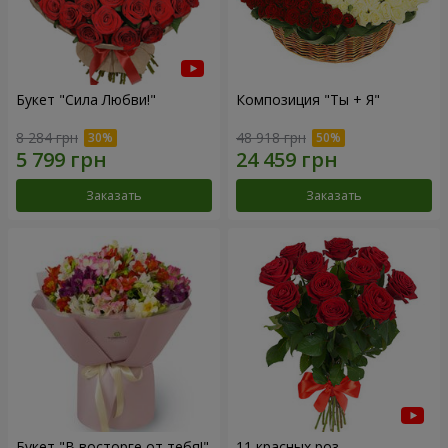
Букет "Сила Любви!"
Композиция "Ты + Я"
8 284 грн
48 918 грн
Заказать
Заказать
Букет "В восторге от тебя!"
11 красных роз