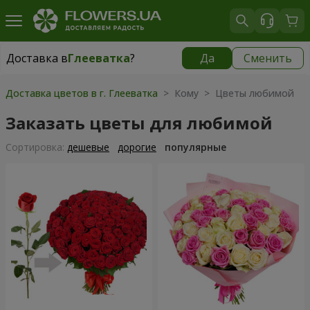
Доставка в
Глееватка
?
Да
Сменить
Доставка в
Глееватка
|
бесплатно
Доставка цветов в г. Глееватка
> Кому > Цветы любимой
Заказать цветы для любимой
Cортировка:
дешевые
дорогие
популярные