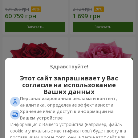
101 265 грн
2 124 грн
Заказать
Заказать
Здравствуйте!
Этот сайт запрашивает у Вас
согласие на использование
Ваших данных
Персонализированная реклама и контент,
Роза красная (поштучно)
Роза розовая (поштучно)
аналитика, определение эффективности
Хранение и/или доступ к информации на
Вашем устройстве
Информация с Вашего устройства (например, файлы
cookie и уникальные идентификаторы) будет доступна
Заказать
Заказать
поставщикам. Кроме того, они, а также этот сайт или