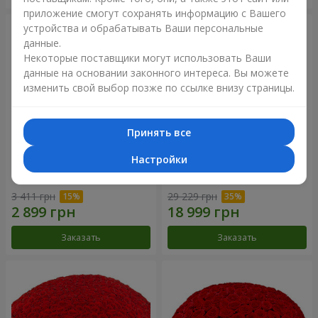
приложение смогут сохранять информацию с Вашего
устройства и обрабатывать Ваши персональные
данные.
Некоторые поставщики могут использовать Ваши
данные на основании законного интереса. Вы можете
изменить свой выбор позже по ссылке внизу страницы.
Принять все
Настройки
Корзина альстромерий
301 красная роза
"Акварель"
3 411 грн
29 229 грн
Заказать
Заказать