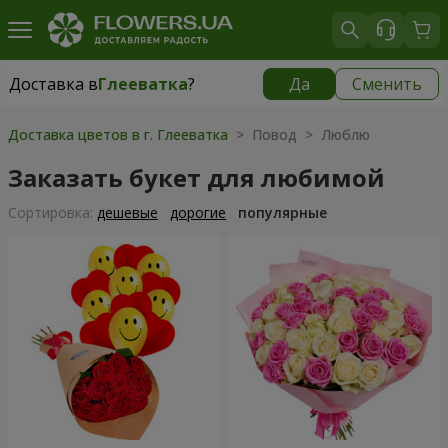
Доставка в
Глееватка
?
Да
Сменить
Доставка в
Глееватка
|
бесплатно
Доставка цветов в г. Глееватка
> Повод > Люблю
Заказать букет для любимой
Cортировка:
дешевые
дорогие
популярные