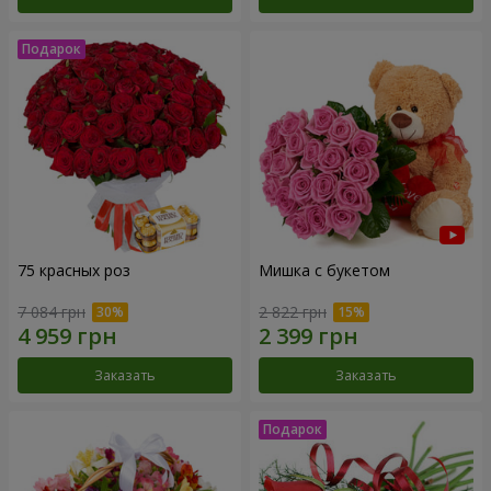
75 красных роз
Мишка с букетом
7 084 грн
2 822 грн
Заказать
Заказать