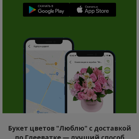
Букет цветов "Люблю" с доставкой
по Глееватке — лучший способ