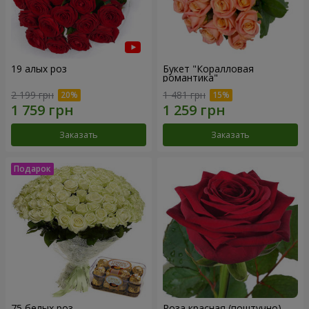
19 алых роз
Букет "Коралловая
романтика"
2 199 грн
1 481 грн
Заказать
Заказать
75 белых роз
Роза красная (поштучно)