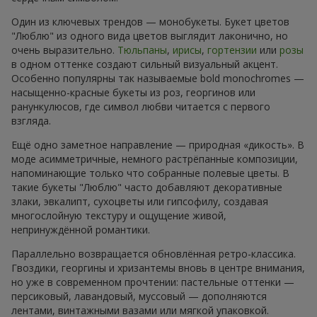
Один из ключевых трендов — монобукеты. Букет цветов
"Люблю" из одного вида цветов выглядит лаконично, но
очень выразительно.
Тюльпаны
,
ирисы
,
гортензии
или
розы
в одном оттенке создают сильный визуальный акцент.
Особенно популярны так называемые bold monochromes —
насыщенно-красные букеты из роз, георгинов или
ранункулюсов, где символ любви читается с первого
взгляда.
Ещё одно заметное направление — природная «дикость». В
моде асимметричные, немного растрёпанные композиции,
напоминающие только что собранные полевые цветы. В
такие букеты "Люблю" часто добавляют декоративные
злаки, эвкалипт, сухоцветы или гипсофилу, создавая
многослойную текстуру и ощущение живой,
непринуждённой романтики.
Параллельно возвращается обновлённая ретро-классика.
Гвоздики, георгины и хризантемы вновь в центре внимания,
но уже в современном прочтении: пастельные оттенки —
персиковый, лавандовый, муссовый — дополняются
лентами, винтажными вазами или мягкой упаковкой.