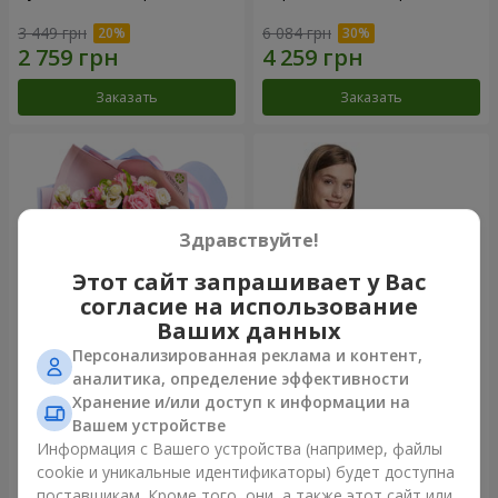
3 449 грн
6 084 грн
Заказать
Заказать
Здравствуйте!
Этот сайт запрашивает у Вас
согласие на использование
Ваших данных
Персонализированная реклама и контент,
Букет "Сказка моей жизни"
Корзина "Ангелочек"
аналитика, определение эффективности
Хранение и/или доступ к информации на
2 399 грн
1 949 грн
Вашем устройстве
Информация с Вашего устройства (например, файлы
cookie и уникальные идентификаторы) будет доступна
Заказать
Заказать
поставщикам. Кроме того, они, а также этот сайт или