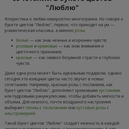
"Люблю"
Флористика о любви невероятно многогранна. Но говоря о
букете цветов "Люблю", первое, что приходит на ум —
романтическая классика, а именно
розы
:
белые
— как знак нежных и искренних чувств;
розовые
и
кремовые
— как знак внимания и
цветочного признания;
красные
— как символ безумной страсти и глубоких
чувств.
Даже одна роза может быть идеальным подарком, однако
сегодня эти изящные цветы часто звучат в новых
сочетаниях. Например, красные розы с посланием, как
букет цветов "Люблю", дополняют кремовыми
эустомами
или пудровыми ранункулюсами, чтобы добавить мягкости и
объёма. Для нежного, почти воздушного настроения
выбирают
пионы
с
тюльпанами
или
кустовые розы
с
альстромерией
.
Такой букет цветов "Люблю" создаёт нежность в каждой
цветке и выглядит как цветы с тонким посланием. А для