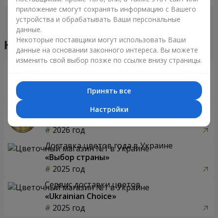
приложение смогут сохранять информацию с Вашего
устройства и обрабатывать Ваши персональные
данные.
Некоторые поставщики могут использовать Ваши
Наши достижения
данные на основании законного интереса. Вы можете
изменить свой выбор позже по ссылке внизу страницы.
Доставка цветов года в Украине
«Выбор страны»
2026 год
Принять все
Лучший цветочный магазин
Настройки
«Ukrainian Business Award»
2026 год
Доставка цветов года в Украине
«Выбор страны»
2025 год
Сервис доставки цветов
«Ukrainian Choice»
2025 год