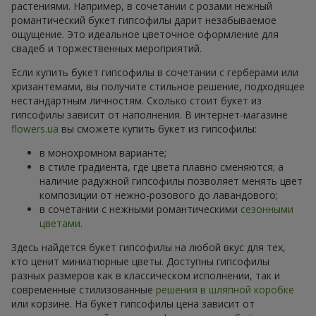
растениями. Например, в сочетании с розами нежный
романтический букет гипсофилы дарит незабываемое
ощущение. Это идеальное цветочное оформление для
свадеб и торжественных мероприятий.
Если купить букет гипсофилы в сочетании с герберами или
хризантемами, вы получите стильное решение, подходящее
нестандартным личностям. Сколько стоит букет из
гипсофилы зависит от наполнения. В интернет-магазине
flowers.ua
вы сможете купить букет из гипсофилы:
в монохромном варианте;
в стиле градиента, где цвета плавно сменяются; а
наличие радужной гипсофилы позволяет менять цвет
композиции от нежно-розового до лавандового;
в сочетании с нежными романтическими
сезонными
цветами
.
Здесь найдется букет гипсофилы на любой вкус для тех,
кто ценит миниатюрные цветы. Доступны гипсофилы
разных размеров как в классическом исполнении, так и
современные стилизованные
решения в шляпной коробке
или корзине. На букет гипсофилы цена зависит от