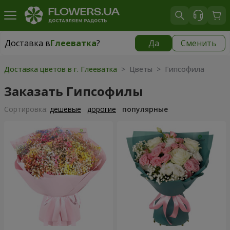
Доставка в
Глееватка
?
Да
Сменить
Доставка в
Глееватка
|
бесплатно
Доставка цветов в г. Глееватка
> Цветы > Гипсофила
Заказать Гипсофилы
Cортировка:
дешевые
дорогие
популярные