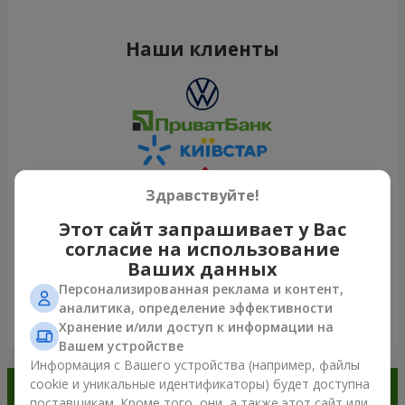
Наши клиенты
Здравствуйте!
Этот сайт запрашивает у Вас
согласие на использование
Ваших данных
Персонализированная реклама и контент,
аналитика, определение эффективности
Посмотреть все
Хранение и/или доступ к информации на
Вашем устройстве
Информация с Вашего устройства (например, файлы
cookie и уникальные идентификаторы) будет доступна
Заказывайте в приложении
поставщикам. Кроме того, они, а также этот сайт или