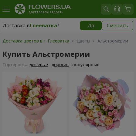
Доставка в
Глееватка
?
Да
Сменить
Доставка в
Глееватка
|
бесплатно
Доставка цветов в г. Глееватка
> Цветы > Альстромерии
Купить Альстромерии
Cортировка:
дешевые
дорогие
популярные