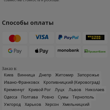
Способы оплаты
Заказ в:
Киев
Винница
Днепр
Житомир
Запорожье
Ивано-Франковск
Кропивницкий (Кировоград)
Кременчуг
Кривой Рог
Луцк
Львов
Николаев
Одесса
Полтава
Ровно
Сумы
Тернополь
Ужгород
Харьков
Херсон
Хмельницкий