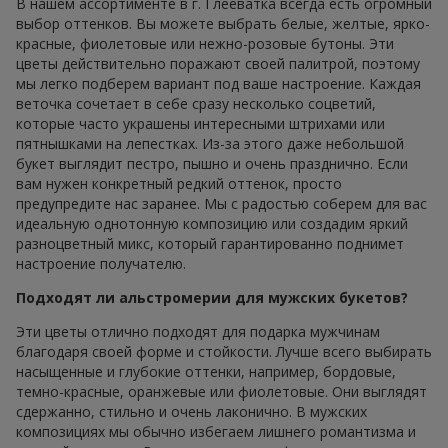
В нашем ассортименте в г. Глееватка всегда есть огромный
выбор оттенков. Вы можете выбрать белые, желтые, ярко-
красные, фиолетовые или нежно-розовые бутоны. Эти
цветы действительно поражают своей палитрой, поэтому
мы легко подберем вариант под ваше настроение. Каждая
веточка сочетает в себе сразу несколько соцветий,
которые часто украшены интересными штрихами или
пятнышками на лепестках. Из-за этого даже небольшой
букет выглядит пестро, пышно и очень празднично. Если
вам нужен конкретный редкий оттенок, просто
предупредите нас заранее. Мы с радостью соберем для вас
идеальную однотонную композицию или создадим яркий
разноцветный микс, который гарантированно поднимет
настроение получателю.
Подходят ли альстромерии для мужских букетов?
Эти цветы отлично подходят для подарка мужчинам
благодаря своей форме и стойкости. Лучше всего выбирать
насыщенные и глубокие оттенки, например, бордовые,
темно-красные, оранжевые или фиолетовые. Они выглядят
сдержанно, стильно и очень лаконично. В мужских
композициях мы обычно избегаем лишнего романтизма и