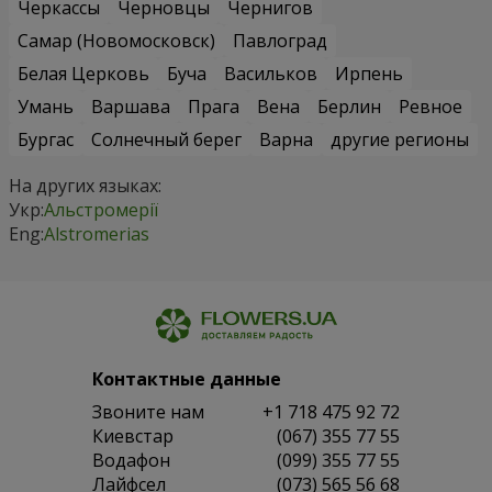
Черкассы
Черновцы
Чернигов
Самар (Новомосковск)
Павлоград
Белая Церковь
Буча
Васильков
Ирпень
Умань
Варшава
Прага
Вена
Берлин
Ревное
Бургас
Солнечный берег
Варна
другие регионы
На других языках:
Укр:
Альстромерії
Eng:
Alstromerias
Контактные данные
Звоните нам
+1 718 475 92 72
Киевстар
(067) 355 77 55
Водафон
(099) 355 77 55
Лайфсел
(073) 565 56 68