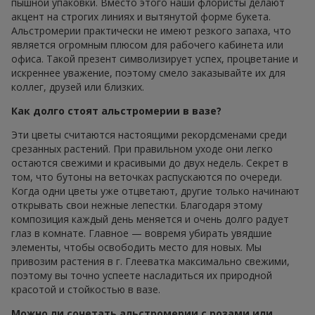
пышной упаковки. Вместо этого наши флористы делают
акцент на строгих линиях и вытянутой форме букета.
Альстромерии практически не имеют резкого запаха, что
является огромным плюсом для рабочего кабинета или
офиса. Такой презент символизирует успех, процветание и
искреннее уважение, поэтому смело заказывайте их для
коллег, друзей или близких.
Как долго стоят альстромерии в вазе?
Эти цветы считаются настоящими рекордсменами среди
срезанных растений. При правильном уходе они легко
остаются свежими и красивыми до двух недель. Секрет в
том, что бутоны на веточках распускаются по очереди.
Когда одни цветы уже отцветают, другие только начинают
открывать свои нежные лепестки. Благодаря этому
композиция каждый день меняется и очень долго радует
глаз в комнате. Главное — вовремя убирать увядшие
элементы, чтобы освободить место для новых. Мы
привозим растения в г. Глееватка максимально свежими,
поэтому вы точно успеете насладиться их природной
красотой и стойкостью в вазе.
Можно ли сочетать альстромерии с розами или