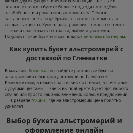
любых других флористических композиций. Светлые и
нежные оттенки в букете больше подходят молодёжи,
влюблённости и романтичным моментам. Тёмные,
насыщенные цвета подчёркивают важность момента и
создают акценты. Купить альстромерию тёмного оттенка
— значит рассказать о страсти, любви и уважении.
Подойдут такие букеты и как подарок
деловым партнёрам
.
Как купить букет альстромерий с
доставкой по Глееватке
В магазине
flowers.ua
вы найдёте роскошные букеты
альстромерии с быстрой доставкой по Глееватке.
Разноцветные, в нежных пастельных оттенках, в сочетании
с другими цветами — здесь вы подберёте букет для любого
случая или просто как знак внимания. Больше предложений
— в разделе
“Акции”
, где на альстромерию цена приятно
удивляет.
Выбор букета альстромерий и
оформление онлайн