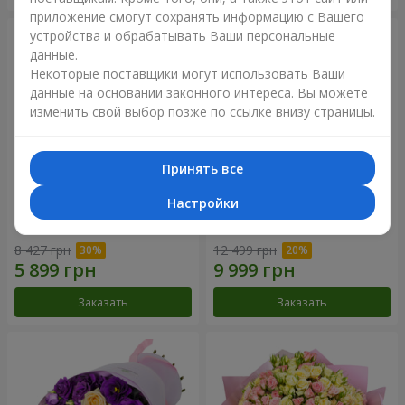
приложение смогут сохранять информацию с Вашего
устройства и обрабатывать Ваши персональные
данные.
Некоторые поставщики могут использовать Ваши
данные на основании законного интереса. Вы можете
изменить свой выбор позже по ссылке внизу страницы.
Принять все
Настройки
Букет "Сила Любви!"
Романтический букет
"Между небом и землей!"
8 427 грн
12 499 грн
Заказать
Заказать