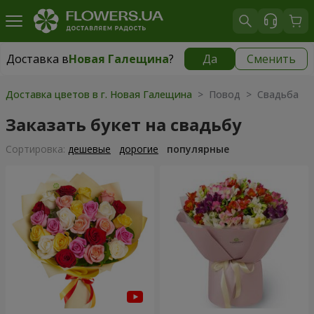
Доставка в
Новая Галещина
?
Да
Сменить
Доставка в
Новая Галещина
|
бесплатно
Доставка цветов в г. Новая Галещина
> Повод > Свадьба
Заказать букет на свадьбу
Cортировка:
дешевые
дорогие
популярные