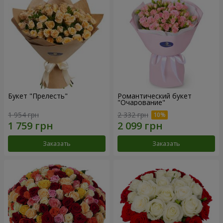
Букет "Прелесть"
Романтический букет
"Очарование"
1 954 грн
2 332 грн
Заказать
Заказать