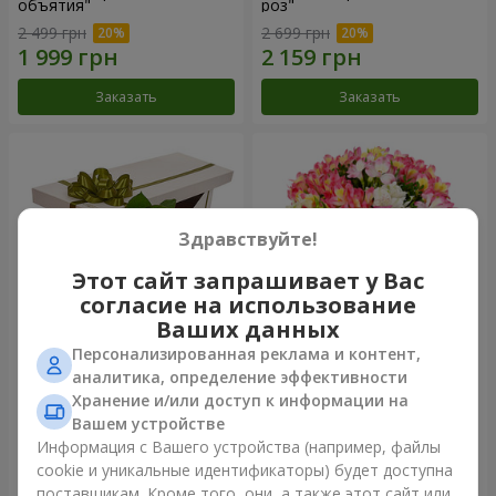
объятия"
роз"
2 499 грн
2 699 грн
Заказать
Заказать
Здравствуйте!
Этот сайт запрашивает у Вас
согласие на использование
Ваших данных
Персонализированная реклама и контент,
Цветы в коробке "15
Букет "Сказка для двоих!"
аналитика, определение эффективности
розовых роз"
Хранение и/или доступ к информации на
2 469 грн
1 221 грн
Вашем устройстве
Информация с Вашего устройства (например, файлы
cookie и уникальные идентификаторы) будет доступна
Заказать
Заказать
поставщикам. Кроме того, они, а также этот сайт или