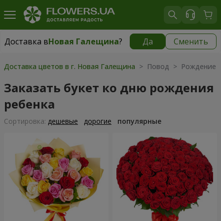
Доставка в
Новая Галещина
?
Да
Сменить
Доставка в
Новая Галещина
|
бесплатно
Доставка цветов в г. Новая Галещина
> Повод > Рождение р
Заказать букет ко дню рождения
ребенка
Cортировка:
дешевые
дорогие
популярные