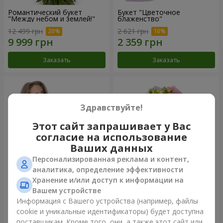
Романтический букет
Букет "Цветочное
"Между небом и землей!"
блаженство"
12 499 грн
2 621 грн
Заказать
Заказать
Здравствуйте!
Этот сайт запрашивает у Вас
согласие на использование
Ваших данных
Персонализированная реклама и контент,
аналитика, определение эффективности
Хранение и/или доступ к информации на
Букет "Королеве сердца"
Микс "Планета роз" из 51
Вашем устройстве
кустовой розы
Информация с Вашего устройства (например, файлы
2 554 грн
6 658 грн
cookie и уникальные идентификаторы) будет доступна
поставщикам. Кроме того, они, а также этот сайт или