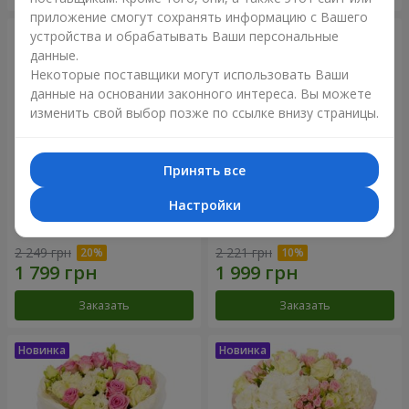
приложение смогут сохранять информацию с Вашего
устройства и обрабатывать Ваши персональные
данные.
Некоторые поставщики могут использовать Ваши
данные на основании законного интереса. Вы можете
изменить свой выбор позже по ссылке внизу страницы.
Принять все
Настройки
Букет "Дуэт гармонии"
Букет "My Lady"
2 249 грн
2 221 грн
Заказать
Заказать