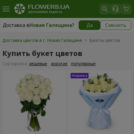
Доставка в
Новая Галещина
?
Да
Сменить
Доставка в
Новая Галещина
|
бесплатно
Доставка цветов в г. Новая Галещина
> Букеты цветов
Купить букет цветов
Cортировка:
дешевые
дорогие
популярные