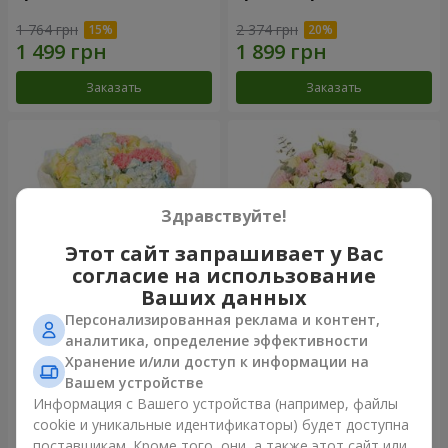
1 764 грн
2 374 грн
Заказать
Заказать
Здравствуйте!
Этот сайт запрашивает у Вас
согласие на использование
Ваших данных
Персонализированная реклама и контент,
Букет "Небесная лазурь"
Букет "Secret"
аналитика, определение эффективности
Хранение и/или доступ к информации на
4 860 грн
2 443 грн
Вашем устройстве
Информация с Вашего устройства (например, файлы
cookie и уникальные идентификаторы) будет доступна
Заказать
Заказать
поставщикам. Кроме того, они, а также этот сайт или