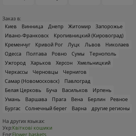
Заказ в:
Киев
Винница
Днепр
Житомир
Запорожье
Ивано-Франковск
Кропивницкий (Кировоград)
Кременчуг
Кривой Рог
Луцк
Львов
Николаев
Одесса
Полтава
Ровно
Сумы
Тернополь
Ужгород
Харьков
Херсон
Хмельницкий
Черкассы
Черновцы
Чернигов
Самар (Новомосковск)
Павлоград
Белая Церковь
Буча
Васильков
Ирпень
Умань
Варшава
Прага
Вена
Берлин
Ревное
Бургас
Солнечный берег
Варна
другие регионы
На других языках:
Укр:
Квіткові кошики
Eng:
Flower baskets