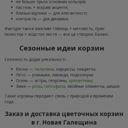
не більше трьох основних кольорів;
пастель + яскраві акценти;
близькі відтінки — для елегантності;
контрасти — для динаміки.
Фактури також важливі: глянець + матовість, пухкі
пелюстки + жорстке листя — все це створює баланс.
Сезонные идеи корзин
Сезонность додає унікальності:
Весна —
тюльпаны
, нарциссы, гиацинты;
Лето — ромашки, лаванда, подсолнухи;
Осень — астры, георгины,
хризантемы
;
Зима —
розы
,
гипсофила
, хвойные элементы, шишки.
Такие корзины передают связь с природой и временем
года.
Заказ и доставка цветочных корзин
в г. Новая Галещина