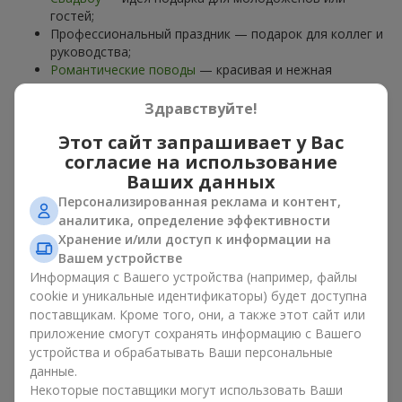
гостей;
Профессиональный праздник — подарок для коллег и
руководства;
Романтические поводы
— красивая и нежная
композиция;
Корпоративные события
— подарок деловому
Здравствуйте!
партнёру.
Этот сайт запрашивает у Вас
Цветочная корзина — универсальный подарок для любого
согласие на использование
возраста. Стильные ручные композиции позволяют
Ваших данных
передать любые эмоции: благодарность, восхищение,
Персонализированная реклама и контент,
поддержку,
любовь
.
аналитика, определение эффективности
Хранение и/или доступ к информации на
Виды цветочных корзин в г.
Вашем устройстве
Новая Галещина: классика,
Информация с Вашего устройства (например, файлы
cookie и уникальные идентификаторы) будет доступна
романтика, минимализм
поставщикам. Кроме того, они, а также этот сайт или
приложение смогут сохранять информацию с Вашего
Ассортимент цветочных корзин на
flowers.ua
включает
устройства и обрабатывать Ваши персональные
варианты на любой вкус:
данные.
Некоторые поставщики могут использовать Ваши
Классические композиции
— сочетания
роз
, лилий,