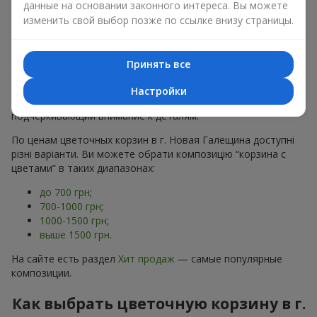
данные на основании законного интереса. Вы можете
хризантем
в строгих формах;
изменить свой выбор позже по ссылке внизу страницы.
Романтические варианты
— корзины в пастельных
тонах, пионы,
гипсофила
;
Минималистичные решения
— натуральные формы,
акцент на цвет или текстуру.
Принять все
Есть также
VIP-композиции
— роскошные корзины для
Настройки
особых случаев. Каждое изделие — оригинальный подарок,
подчёркивающий внимание к деталям.
По ценам цветочных корзин в г. Новая Галещина доступні
різні варіанти. Ви можете обрати композицію “корзина с
цветами” в таких диапазонах:
до 700 грн
;
700-1000 грн
;
1000-1500 грн
;
выше 1500 грн
.
На сайте есть раздел
Хит продаж
— самые популярные
композиции.
Как выбрать цветочную корзину в г.