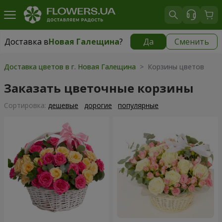
Доставка в
Новая Галещина
?
Да
Сменить
Доставка в
Новая Галещина
|
бесплатно
Доставка цветов в г. Новая Галещина
> Корзины цветов
Заказать цветочные корзины
Cортировка:
дешевые
дорогие
популярные