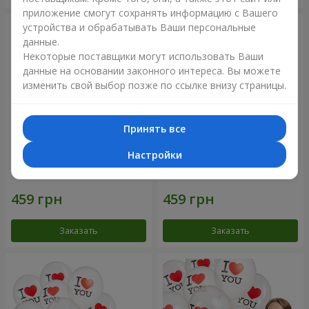
приложение смогут сохранять информацию с Вашего
устройства и обрабатывать Ваши персональные
данные.
Некоторые поставщики могут использовать Ваши
данные на основании законного интереса. Вы можете
изменить свой выбор позже по ссылке внизу страницы.
Принять все
Настройки
Коллекция шариков
Коллекция шариков
"Смайлики" - 5 шариков
"Люблю" - 5 шариков
Заказать
Заказать