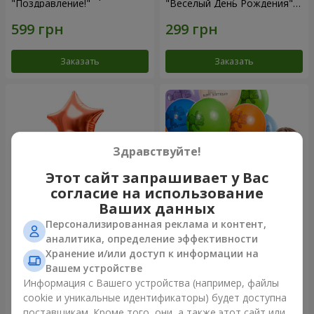
"Поздравление!"
"Веселый День Рождения" -
3 шарика
Заказать
Заказать
Здравствуйте!
Этот сайт запрашивает у Вас
согласие на использование
Ваших данных
Персонализированная реклама и контент,
Фонтан шаров “Мир чудес”
Коллекция шариков "День
аналитика, определение эффективности
рождения" (с Тедди)
Хранение и/или доступ к информации на
Вашем устройстве
Информация с Вашего устройства (например, файлы
cookie и уникальные идентификаторы) будет доступна
Заказать
Заказать
поставщикам. Кроме того, они, а также этот сайт или