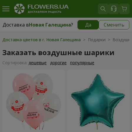
Доставка в
Новая Галещина
?
Да
Сменить
Доставка в
Новая Галещина
|
бесплатно
Доставка цветов в г. Новая Галещина
> Подарки > Воздушн
Заказать воздушные шарики
Cортировка:
дешевые
дорогие
популярные