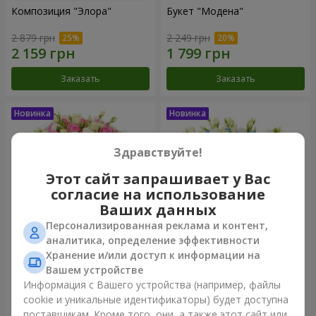
Композиция "Элора"
Букет "Модена"
2 879 грн
2 249 грн
Заказать
Заказать
Здравствуйте!
Этот сайт запрашивает у Вас
согласие на использование
Ваших данных
Персонализированная реклама и контент,
аналитика, определение эффективности
Хранение и/или доступ к информации на
Букет "Piedmont"
Композиция "Сильвия"
Вашем устройстве
5 012 грн
3 713 грн
Информация с Вашего устройства (например, файлы
cookie и уникальные идентификаторы) будет доступна
поставщикам. Кроме того, они, а также этот сайт или