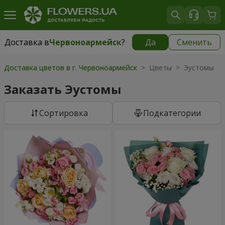
Доставка в
Червоноармейск
?
Да
Сменить
Доставка в
Червоноармейск
|
754 грн
Доставка цветов в г. Червоноармейск
> Цветы > Эустомы
Заказать Эустомы
Cортировка
Подкатегории