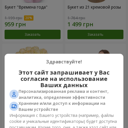
Букет "Времена года"
Букет из 21 кремовой розы
1 199 грн
1 764 грн
Заказать
Заказать
Здравствуйте!
Этот сайт запрашивает у Вас
согласие на использование
Ваших данных
Персонализированная реклама и контент,
аналитика, определение эффективности
Хранение и/или доступ к информации на
Букет из 25 кремовых роз
Фруктовая композиция
Вашем устройстве
"Коста-Рика"
Информация с Вашего устройства (например, файлы
2 124 грн
8 332 грн
cookie и уникальные идентификаторы) будет доступна
поставщикам. Кроме того, они, а также этот сайт или