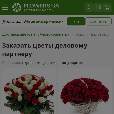
Доставка в
Червоноармейск
?
Да
Сменить
Доставка в
Червоноармейск
|
754 грн
Доставка цветов в г. Червоноармейск
> Кому > Деловому па
Заказать цветы деловому
партнеру
Cортировка:
дешевые
дорогие
популярные