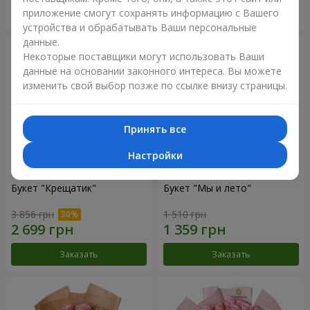
приложение смогут сохранять информацию с Вашего
Заказать
Заказать
устройства и обрабатывать Ваши персональные
данные.
Некоторые поставщики могут использовать Ваши
данные на основании законного интереса. Вы можете
изменить свой выбор позже по ссылке внизу страницы.
Принять все
Настройки
Букет "Крещатик"
Букет "Мы и лето"
3 856 грн
1 510 грн
Заказать
Заказать